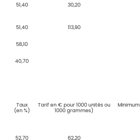
51,40
30,20
51,40
113,90
58,10
40,70
Taux
Tarif en € pour 1000 unités ou
Minimum 
(en %)
1000 grammes)
52,70
62,20