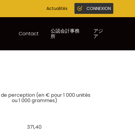
Actualités
CONNEXION
Gestion en ligne
Juridique infogreffe
公認会計事務
アジ
Contact
所
ア
de perception (en € pour 1 000 unités
ou 1 000 grammes)
371,40