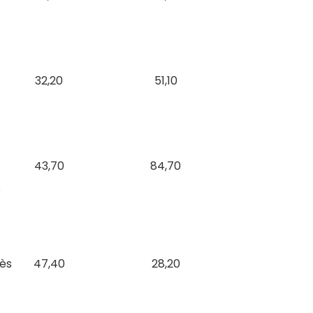
32,20
51,10
43,70
84,70
s
rès
47,40
28,20