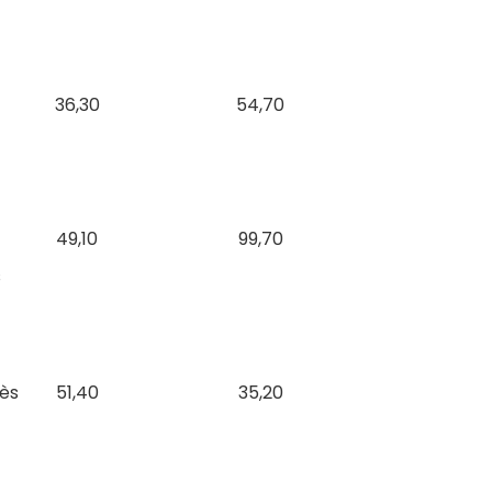
36,30
54,70
49,10
99,70
s
rès
51,40
35,20