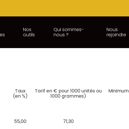
Nos
Qui sommes-
Nous
ces
outils
nous ?
rejoindre
ODUITS DU TABAC – 2024
Taux
Tarif en € pour 1000 unités ou
Minimum 
(en %)
1000 grammes)
55,00
71,30