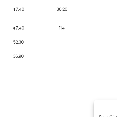
47,40
30,20
47,40
114
52,30
36,90
Pour offrir 