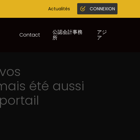
Actualités
CONNEXION
Gestion en ligne
Juridique infogreffe
公認会計事務
アジ
Contact
所
ア
 vos
ais été aussi
portail