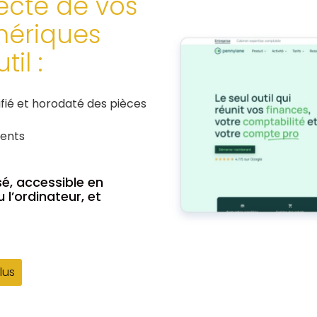
lecte de vos
ériques
il :
ifié et horodaté des pièces
ments
sé, accessible en
 l’ordinateur, et
lus