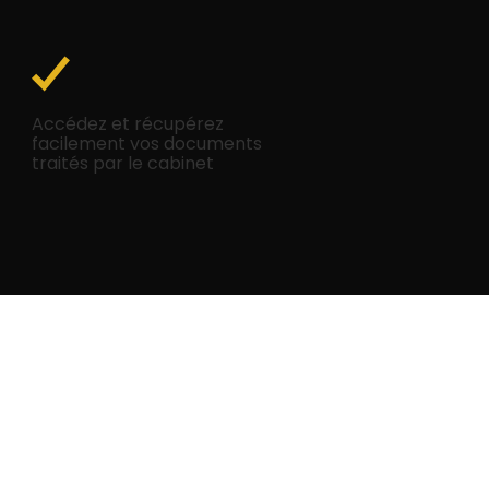
Accédez et récupérez
facilement vos documents
traités par le cabinet