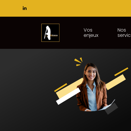
Subheader
Principal
Vos
Nos
enjeux
servi
Aller
au
contenu