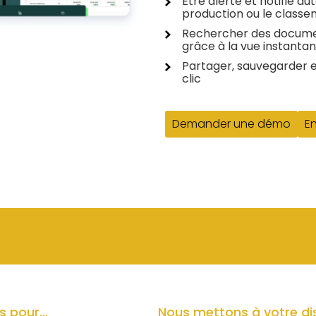
Être alerté et notifié 
production ou le class
Rechercher des documen
grâce à la vue instantané
Partager, sauvegarder 
clic
Demander une démo
En
s pour…
Nous mettons à votre dis