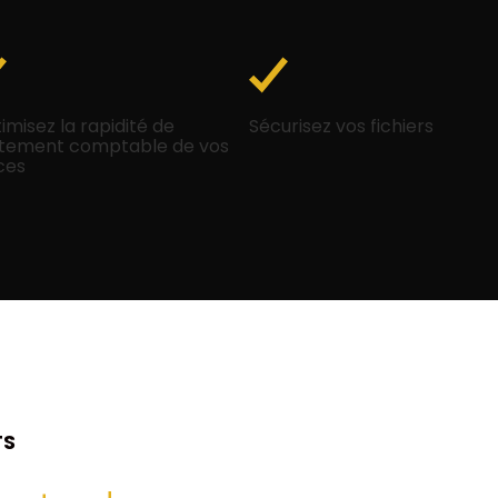
imisez la rapidité de
Sécurisez vos fichiers
itement comptable de vos
ces
TS