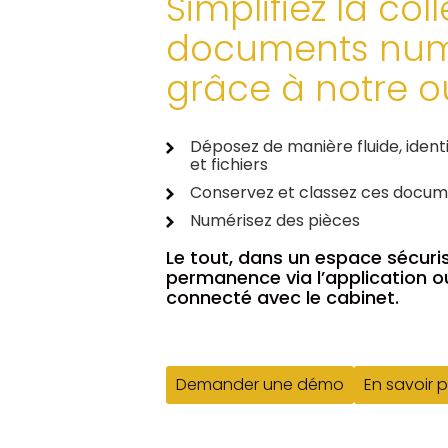
Simplifiez la col
documents num
grâce à notre out
Déposez de manière fluide, ident
et fichiers
Conservez et classez ces docu
Numérisez des pièces
Le tout, dans un espace sécuri
permanence via l’application ou
connecté avec le cabinet.
Demander une démo
En savoir p