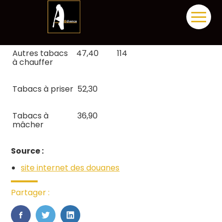
chauffer
commercialisés
Aller
en bâtonnets
au
contenu
Autres tabacs
47,40
114
à chauffer
Tabacs à priser
52,30
Tabacs à
36,90
mâcher
Source :
site internet des douanes
Partager :