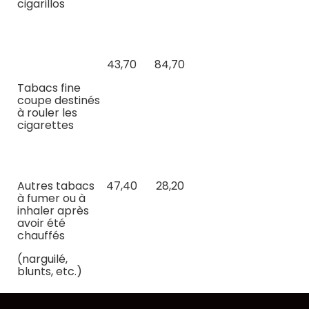
cigarillos
43,70
84,70
Tabacs fine
coupe destinés
à rouler les
cigarettes
Autres tabacs
47,40
28,20
à fumer ou à
inhaler après
avoir été
chauffés
(narguilé,
blunts, etc.)
Tabacs à
47,40
30,20