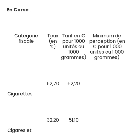
En Corse :
Catégorie
Taux
Tarif en €
Minimum de
fiscale
(en
pour 1000
perception (en
%)
unités ou
€ pour 1 000
1000
unités ou 1 000
grammes)
grammes)
52,70
62,20
Cigarettes
32,20
51,10
Cigares et