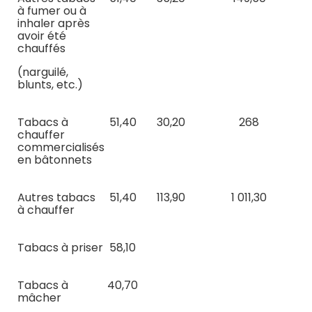
à fumer ou à
inhaler après
avoir été
chauffés
(narguilé,
blunts, etc.)
Tabacs à
51,40
30,20
268
chauffer
commercialisés
en bâtonnets
Autres tabacs
51,40
113,90
1 011,30
à chauffer
Tabacs à priser
58,10
Tabacs à
40,70
mâcher