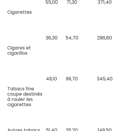
55,00
71,30
371,40
Cigarettes
36,30
54,70
296,60
Cigares et
cigarillos
49,10
99,70
345,40
Tabacs fine
coupe destinés
à rouler les
cigarettes
Autres tabacs
51,40
35,20
149,50