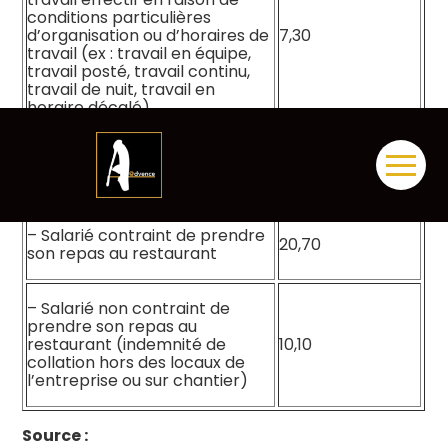
conditions particulières
d’organisation ou d’horaires de
7,30
travail (ex : travail en équipe,
travail posté, travail continu,
travail de nuit, travail en
horaire décalé)
Frais de repas engagés par les salariés en
Aller
situation de déplacement
au
contenu
– Salarié contraint de prendre
20,70
son repas au restaurant
– Salarié non contraint de
prendre son repas au
restaurant (indemnité de
10,10
collation hors des locaux de
l’entreprise ou sur chantier)
Source :