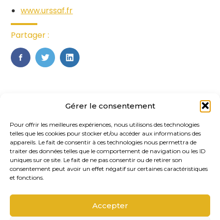
www.urssaf.fr
Partager :
FaceBook
Twitter
LinkedIn
Gérer le consentement
Pour offrir les meilleures expériences, nous utilisons des technologies
telles que les cookies pour stocker et/ou accéder aux informations des
appareils. Le fait de consentir à ces technologies nous permettra de
traiter des données telles que le comportement de navigation ou les ID
uniques sur ce site. Le fait de ne pas consentir ou de retirer son
Footer
consentement peut avoir un effet négatif sur certaines caractéristiques
20, rue des Gaudines 78100 – Saint
Principale
et fonctions.
Germain-en-Laye
Accepter
Linkedin