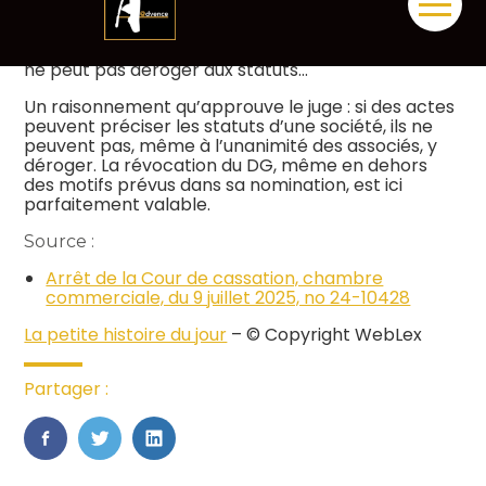
avéré, sa révocation est injustifiée et doit être
Aller
indemnisée, estime l’ancien DG… Ce que conteste
au
la société : même prise à l’unanimité, une décision
contenu
ne peut pas déroger aux statuts…
Un raisonnement qu’approuve le juge : si des actes
peuvent préciser les statuts d’une société, ils ne
peuvent pas, même à l’unanimité des associés, y
déroger. La révocation du DG, même en dehors
des motifs prévus dans sa nomination, est ici
parfaitement valable.
Source :
Arrêt de la Cour de cassation, chambre
commerciale, du 9 juillet 2025, no 24-10428
La petite histoire du jour
– © Copyright WebLex
Partager :
FaceBook
Twitter
LinkedIn