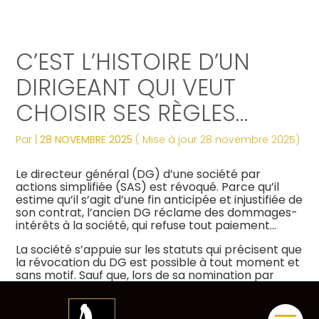
Créer et reprendre une activité
Tous nos services
Piloter votre gestion
Notre ADN
Révélez votre singularité
C’EST L’HISTOIRE D’UN
Gérer votre quotidien
Comptabilité
Suivre votre comptabilité
Les dates clés
Les plus du cabinet
DIRIGEANT QUI VEUT
CHOISIR SES RÈGLES…
Piloter votre entreprise
Fiscalité
Gérer vos ressources humaines
Nos engagements
Digitalisation
Par
|
28 NOVEMBRE 2025
( Mise à jour 28 novembre 2025)
Développer votre entreprise
Social
Dématérialiser vos documents
Notre équipe engagée
La vie du cabinet
Le directeur général (DG) d’une société par
Construire votre patrimoine
Juridique
Confiez votre secrétariat
Nos domaines d’expertise
Nos offres d’emploi
actions simplifiée (SAS) est révoqué. Parce qu’il
Juridique
estime qu’il s’agit d’une fin anticipée et injustifiée de
son contrat, l’ancien DG réclame des dommages-
Digitalisation
Audit
Nos partenaires
Le processus de recrutement
intérêts à la société, qui refuse tout paiement…
La société s’appuie sur les statuts qui précisent que
Gestion Administrative
Postulez dès maintenant
la révocation du DG est possible à tout moment et
sans motif. Sauf que, lors de sa nomination par
l’assemblée générale de la société, il a été voté à
Veille Juridique
l’unanimité que le DG ne pourrait être révoqué que
dans 3 cas précis. Puisqu’aucun de ces cas n’est ici