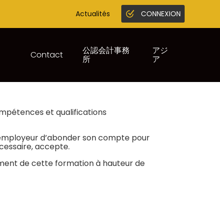
Actualités
CONNEXION
Gestion en ligne
Juridique infogreffe
公認会計事務
アジ
Contact
所
ア
ER ?
mpétences et qualifications
on employeur d’abonder son compte pour
cessaire, accepte.
ancement de cette formation à hauteur de