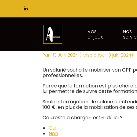
Subheader
Principal
Vos
Nos
enjeux
servi
Aller
COMPTE PERSONNEL 
au
contenu
Par
|
13 JUIN 2024
( Mise à jour 13 juin 2024)
Un salarié souhaite mobiliser son CPF 
professionnelles.
Parce que la formation est plus chère 
lui permettre de suivre cette formatio
Seule interrogation : le salarié a enten
100 €, en plus de la mobilisation de ses d
Ce «reste à charge» est-il dû ici ?
Oui
Non