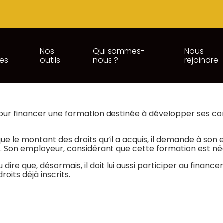
Nos
Qui sommes-
Nous
ces
outils
nous ?
rejoindre
DE FORMATION : 100 € À PAY
pour financer une formation destinée à développer ses co
que le montant des droits qu’il a acquis, il demande à s
n. Son employeur, considérant que cette formation est né
du dire que, désormais, il doit lui aussi participer au fin
roits déjà inscrits.