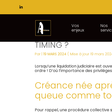
Subheader
Principal
Vos
Nos
enjeux
servi
Aller
CRÉANCES PRIVILÉG
au
contenu
TIMING ?
Par
|
19 MARS 2024
( Mise à jour 19 mars 202
Lorsqu’une liquidation judiciaire est o
ordre ! D’où l’importance des privilèges
Créance née après
queue comme tou
Pour rappel, une procédure collective 