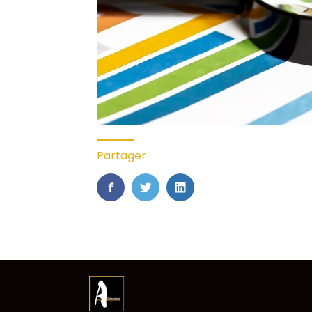
Partager :
FaceBook
Twitter
LinkedIn