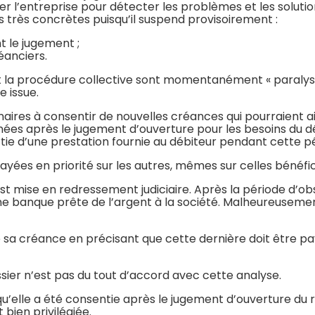
er l’entreprise pour détecter les problèmes et les solut
très concrètes puisqu’il suspend provisoirement :
 le jugement ;
réanciers.
t la procédure collective sont momentanément « paralys
e issue.
aires à consentir de nouvelles créances qui pourraient ai
es nées après le jugement d’ouverture pour les besoins du
tie d’une prestation fournie au débiteur pendant cette p
 payées en priorité sur les autres, mêmes sur celles bénéfi
est mise en redressement judiciaire. Après la période d’o
e banque prête de l’argent à la société. Malheureusement
a créance en précisant que cette dernière doit être payé
ssier n’est pas du tout d’accord avec cette analyse.
e qu’elle a été consentie après le jugement d’ouverture du
 bien privilégiée.