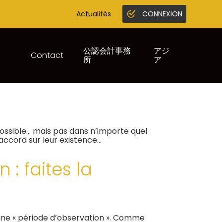
Actualités
CONNEXION
Gestion en ligne
Juridique infogreffe
公認会計事務
アジ
Contact
所
ア
IVES : MAUVAIS
 possible… mais pas dans n’importe quel
’accord sur leur existence…
: faites la
’une « période d’observation ». Comme