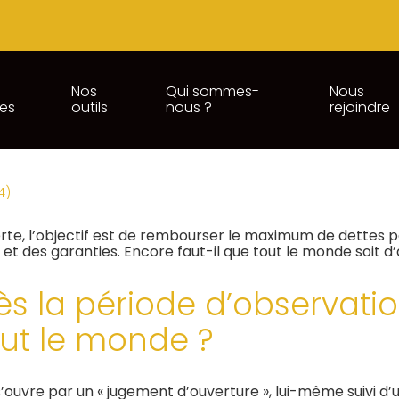
Nos
Qui sommes-
Nous
ces
outils
nous ?
rejoindre
IÉES ET PROCÉDURES COLLECT
4)
uverte, l’objectif est de rembourser le maximum de dettes
 et des garanties. Encore faut-il que tout le monde soit d
 la période d’observation 
t le monde ?
s’ouvre par un « jugement d’ouverture », lui-même suivi d