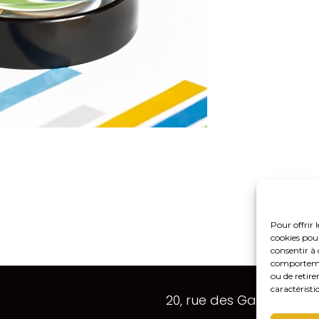
Pour offrir 
cookies pour
consentir à 
comportement
ou de retire
Footer
caractéristi
20, rue des Gaudines 7
Principale