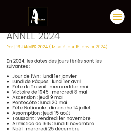
Créer et reprendre une activité
Tous nos services
Piloter votre gestion
Notre ADN
Révélez votre singularité
Aller
DATE DES JOURS FÉRIÉS –
au
contenu
Gérer votre quotidien
Comptabilité
Suivre votre comptabilité
Les dates clés
Les plus du cabinet
ANNÉE 2024
Piloter votre entreprise
Fiscalité
Gérer vos ressources humaines
Nos engagements
Digitalisation
Par
|
16 JANVIER 2024
( Mise à jour 16 janvier 2024)
Développer votre entreprise
Social
Dématérialiser vos documents
Notre équipe engagée
La vie du cabinet
En 2024, les dates des jours fériés sont les
suivantes :
Construire votre patrimoine
Juridique
Confiez votre secrétariat
Nos domaines d’expertise
Nos offres d’emploi
Jour de l’An : lundi 1er janvier
Juridique
Lundi de Pâques : lundi 1er avril
Fête du Travail : mercredi 1er mai
Digitalisation
Audit
Nos partenaires
Le processus de recrutement
Victoire de 1945 : mercredi 8 mai
Ascension : jeudi 9 mai
Pentecôte : lundi 20 mai
Gestion Administrative
Postulez dès maintenant
Fête Nationale : dimanche 14 juillet
Assomption : jeudi 15 août
Toussaint : vendredi 1er novembre
Veille Juridique
Armistice de 1918 : lundi 11 novembre
Noël : mercredi 25 décembre