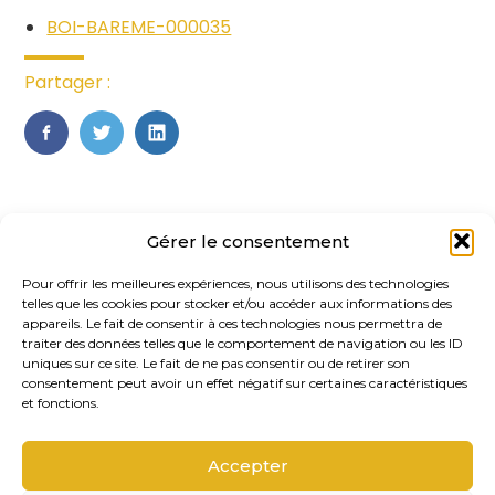
BOI-BAREME-000035
Partager :
FaceBook
Twitter
LinkedIn
Gérer le consentement
Pour offrir les meilleures expériences, nous utilisons des technologies
telles que les cookies pour stocker et/ou accéder aux informations des
appareils. Le fait de consentir à ces technologies nous permettra de
traiter des données telles que le comportement de navigation ou les ID
uniques sur ce site. Le fait de ne pas consentir ou de retirer son
Footer
consentement peut avoir un effet négatif sur certaines caractéristiques
20, rue des Gaudines 78100 – Saint
Principale
et fonctions.
Germain-en-Laye
Accepter
Linkedin