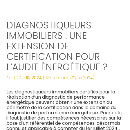
Créer et reprendre une activité
Tous nos services
Piloter votre gestion
Notre ADN
Révélez votre singularité
DIAGNOSTIQUEURS
Gérer votre quotidien
Comptabilité
Suivre votre comptabilité
Les dates clés
Les plus du cabinet
IMMOBILIERS : UNE
EXTENSION DE
Piloter votre entreprise
Fiscalité
Gérer vos ressources humaines
Nos engagements
Digitalisation
CERTIFICATION POUR
Développer votre entreprise
Social
Dématérialiser vos documents
Notre équipe engagée
La vie du cabinet
L’AUDIT ÉNERGÉTIQUE ?
Construire votre patrimoine
Juridique
Confiez votre secrétariat
Nos domaines d’expertise
Nos offres d’emploi
Par
|
27 JUIN 2024
( Mise à jour 27 juin 2024)
Juridique
Digitalisation
Audit
Nos partenaires
Le processus de recrutement
Les diagnostiqueurs immobiliers certifiés pour la
réalisation d’un diagnostic de performance
énergétique peuvent obtenir une extension du
Gestion Administrative
Postulez dès maintenant
périmètre de la certification dans le domaine du
diagnostic de performance énergétique. Pour cela,
il faut justifier des compétences nécessaires sur la
Veille Juridique
base d’un référentiel de compétences, désormais
connu et applicable à compter du 1er juillet 2024…