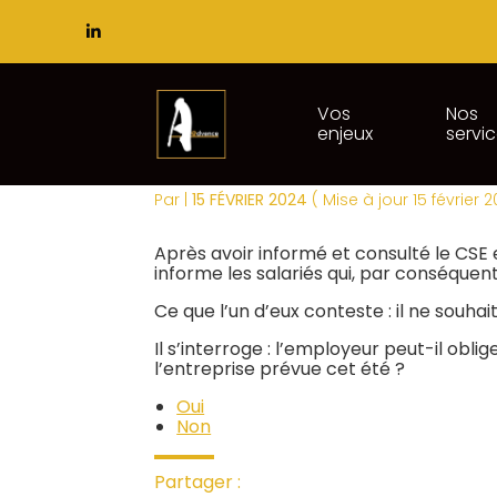
Subheader
Principal
Vos
Nos
enjeux
servi
Aller
FERMETURE DE L'ENT
au
contenu
Par
|
15 FÉVRIER 2024
( Mise à jour 15 février 
Après avoir informé et consulté le CSE 
informe les salariés qui, par conséque
Ce que l’un d’eux conteste : il ne souh
Il s’interroge : l’employeur peut-il ob
l’entreprise prévue cet été ?
Oui
Non
Partager :