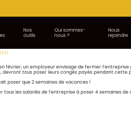
Nos
Qui sommes-
Nous
ces
outils
nous ?
rejoindre
REPRISE : DES CONGÉS PAYÉS
2024)
en février, un employeur envisage de fermer l’entreprise
nt, devront tous poser leurs congés payés pendant cette 
aitait poser que 2 semaines de vacances !
liger tous les salariés de l’entreprise à poser 4 semaines