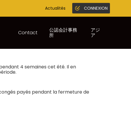
Actualités
CONNEXION
Gestion en ligne
Juridique infogreffe
公認会計事務
アジ
Contact
所
ア
 IMPOSÉS ?
 pendant 4 semaines cet été. Il en
période.
 de congés payés pendant la fermeture de