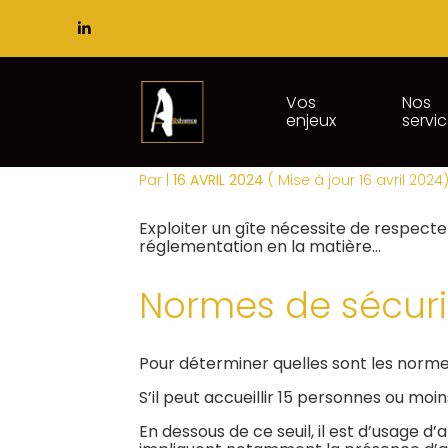
Subheader
Principal
Vos
Nos
enjeux
servi
Aller
GÎTES : ATTENTION 
au
contenu
Par
|
16 AVRIL 2024
( Mise à jour 16 avril 2024
Exploiter un gîte nécessite de respecter
réglementation en la matière…
Normes de sécurit
Pour déterminer quelles sont les normes 
S’il peut accueillir 15 personnes ou moi
En dessous de ce seuil, il est d’usage d’