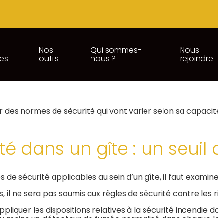
Nos
Qui sommes-
Nous
ces
outils
nous ?
rejoindre
AUX NORMES DE SÉCURITÉ
)
 des normes de sécurité qui vont varier selon sa capacité 
é dans un gîte : un seuil
de sécurité applicables au sein d’un gîte, il faut examine
ns, il ne sera pas soumis aux règles de sécurité contre les 
appliquer les dispositions relatives à la sécurité incendie 