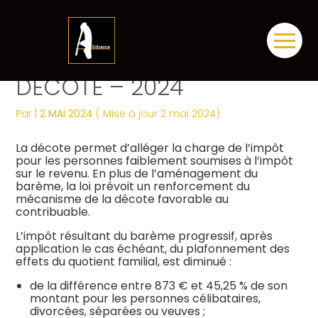
Créer et reprendre une activité
Tous nos services
Piloter votre gestion
Notre ADN
Révélez votre singularité
Aller
IMPÔT SUR LE REVENU ET
au
contenu
Gérer votre quotidien
Comptabilité
Suivre votre comptabilité
Les dates clés
Les plus du cabinet
DÉCOTE – 2024
Piloter votre entreprise
Fiscalité
Gérer vos ressources humaines
Nos engagements
Digitalisation
Par
|
2 MAI 2024
( Mise à jour 2 mai 2024)
Développer votre entreprise
Social
Dématérialiser vos documents
Notre équipe engagée
La vie du cabinet
La décote permet d’alléger la charge de l’impôt
pour les personnes faiblement soumises à l’impôt
sur le revenu. En plus de l’aménagement du
Construire votre patrimoine
Juridique
Confiez votre secrétariat
Nos domaines d’expertise
Nos offres d’emploi
barème, la loi prévoit un renforcement du
Juridique
mécanisme de la décote favorable au
contribuable.
Digitalisation
Audit
Nos partenaires
Le processus de recrutement
L’impôt résultant du barème progressif, après
application le cas échéant, du plafonnement des
Gestion Administrative
Postulez dès maintenant
effets du quotient familial, est diminué :
de la différence entre 873 € et 45,25 % de son
Veille Juridique
montant pour les personnes célibataires,
divorcées, séparées ou veuves ;