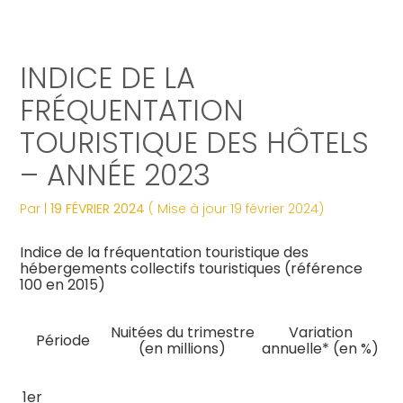
Créer et reprendre une activité
Tous nos services
Piloter votre gestion
Notre ADN
Révélez votre singularité
INDICE DE LA
Gérer votre quotidien
Comptabilité
Suivre votre comptabilité
Les dates clés
Les plus du cabinet
FRÉQUENTATION
TOURISTIQUE DES HÔTELS
Piloter votre entreprise
Fiscalité
Gérer vos ressources humaines
Nos engagements
Digitalisation
– ANNÉE 2023
Développer votre entreprise
Social
Dématérialiser vos documents
Notre équipe engagée
La vie du cabinet
Par
|
19 FÉVRIER 2024
( Mise à jour 19 février 2024)
Construire votre patrimoine
Juridique
Confiez votre secrétariat
Nos domaines d’expertise
Nos offres d’emploi
Juridique
Indice de la fréquentation touristique des
hébergements collectifs touristiques (référence
Digitalisation
Audit
Nos partenaires
Le processus de recrutement
100 en 2015)
Gestion Administrative
Postulez dès maintenant
Nuitées du trimestre
Variation
Période
(en millions)
annuelle* (en %)
Veille Juridique
1er