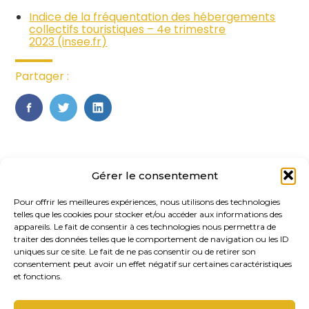
Indice de la fréquentation des hébergements
collectifs touristiques – 4e trimestre
2023 (insee.fr)
Partager :
FaceBook
Twitter
LinkedIn
Gérer le consentement
Pour offrir les meilleures expériences, nous utilisons des technologies
telles que les cookies pour stocker et/ou accéder aux informations des
appareils. Le fait de consentir à ces technologies nous permettra de
traiter des données telles que le comportement de navigation ou les ID
uniques sur ce site. Le fait de ne pas consentir ou de retirer son
Footer
consentement peut avoir un effet négatif sur certaines caractéristiques
20, rue des Gaudines 78100 – Saint
Principale
et fonctions.
Germain-en-Laye