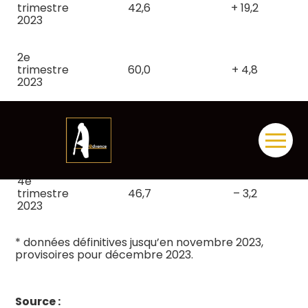
trimestre
42,6
+ 19,2
2023
2e
trimestre
60,0
+ 4,8
2023
3e
trimestre
68,2
– 3,4
2023
Aller
au
contenu
4e
trimestre
46,7
– 3,2
2023
* données définitives jusqu’en novembre 2023,
provisoires pour décembre 2023.
Source :