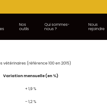
Nos
Qui sommes-
Nous
ces
outils
nous ?
rejoindre
CTION DANS LES ACTIVITÉS V
és vétérinaires (référence 100 en 2015)
Variation mensuelle (en %)
+ 1,9 %
– 1,2 %