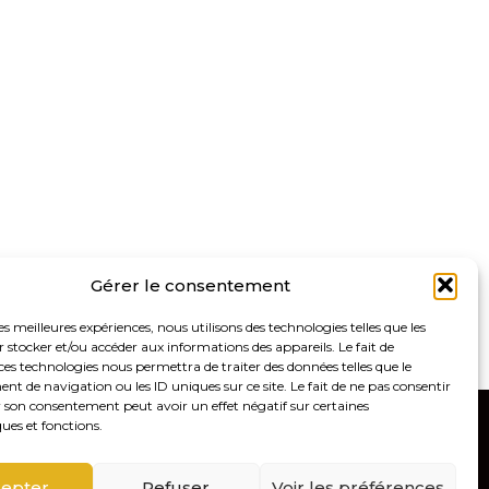
Gérer le consentement
les meilleures expériences, nous utilisons des technologies telles que les
 stocker et/ou accéder aux informations des appareils. Le fait de
ces technologies nous permettra de traiter des données telles que le
 de navigation ou les ID uniques sur ce site. Le fait de ne pas consentir
r son consentement peut avoir un effet négatif sur certaines
ques et fonctions.
8100 – Saint Germain-en-Laye
Linkedin
epter
Refuser
Voir les préférences