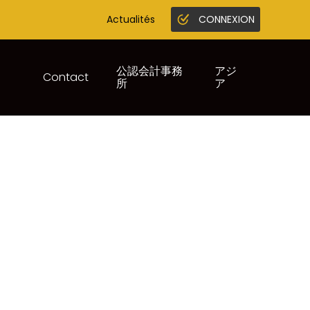
Actualités
CONNEXION
Gestion en ligne
Juridique infogreffe
公認会計事務
アジ
Contact
所
ア
ÉTÉRINAIRES –