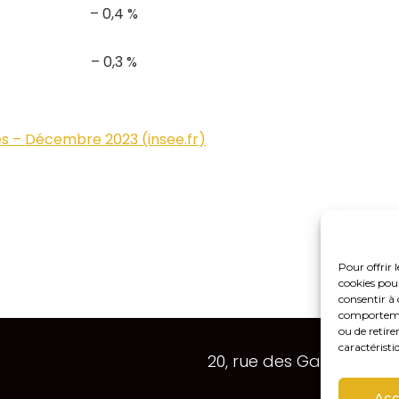
– 0,4 %
– 0,3 %
es – Décembre 2023 (insee.fr)
Pour offrir 
cookies pour
consentir à 
comportement
ou de retire
Footer
caractéristi
20, rue des Gaudines 7
Principale
Acc