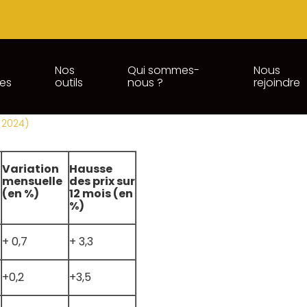
Nos
Qui sommes-
Nous
ces
outils
nous ?
rejoindre
 LA CONSOMMATION EN GUYAN
r 2024)
Variation
Hausse
mensuelle
des prix sur
(en %)
12 mois (en
%)
+ 0,7
+ 3,3
+0,2
+3,5