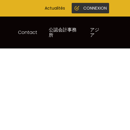
Actualités
CONNEXION
Gestion en ligne
Juridique infogreffe
公認会計事務
アジ
Contact
所
ア
E – ANNÉE 2023