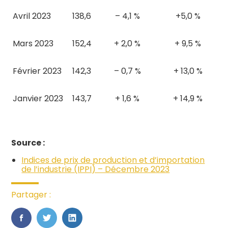
Avril 2023
138,6
– 4,1 %
+5,0 %
Mars 2023
152,4
+ 2,0 %
+ 9,5 %
Février 2023
142,3
– 0,7 %
+ 13,0 %
Janvier 2023
143,7
+ 1,6 %
+ 14,9 %
Source :
Indices de prix de production et d’importation
de l’industrie (IPPI) – Décembre 2023
Partager :
FaceBook
Twitter
LinkedIn