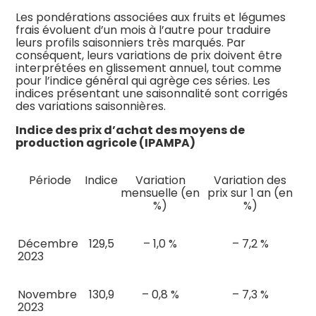
Les pondérations associées aux fruits et légumes
frais évoluent d’un mois à l’autre pour traduire
leurs profils saisonniers très marqués. Par
conséquent, leurs variations de prix doivent être
interprétées en glissement annuel, tout comme
pour l’indice général qui agrège ces séries. Les
indices présentant une saisonnalité sont corrigés
des variations saisonnières.
Indice des prix d’achat des moyens de
production agricole (IPAMPA)
Période
Indice
Variation
Variation des
mensuelle (en
prix sur 1 an (en
%)
%)
Décembre
129,5
– 1,0 %
– 7,2 %
2023
Novembre
130,9
– 0,8 %
– 7,3 %
2023