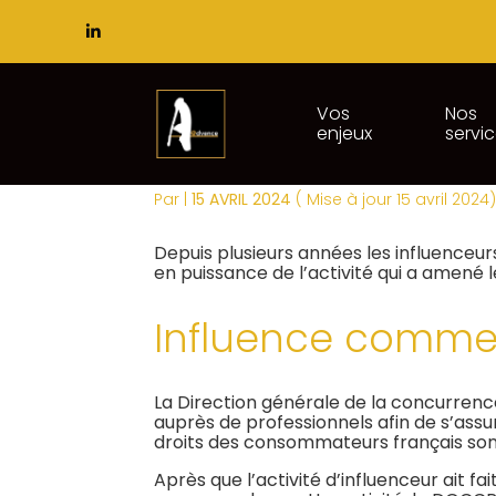
Subheader
Principal
Vos
Nos
enjeux
servi
Aller
INFLUENCEURS : LA
au
contenu
Par
|
15 AVRIL 2024
( Mise à jour 15 avril 2024
Depuis plusieurs années les influenceur
en puissance de l’activité qui a amené
Influence commer
La Direction générale de la concurren
auprès de professionnels afin de s’assu
droits des consommateurs français son
Après que l’activité d’influenceur ait f