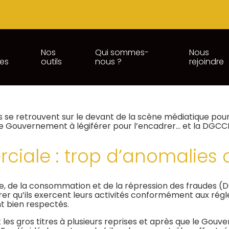
Nos
Qui sommes-
Nous
ces
outils
nous ?
rejoindre
 DGCCRF INTENSIFIE SON ACTI
)
s se retrouvent sur le devant de la scène médiatique pour
 le Gouvernement à légiférer pour l’encadrer… et la DGCCR
ciale : trop d’anomalies 
ce, de la consommation et de la répression des fraudes
rer qu’ils exercent leurs activités conformément aux régle
t bien respectés.
ait les gros titres à plusieurs reprises et après que le Go