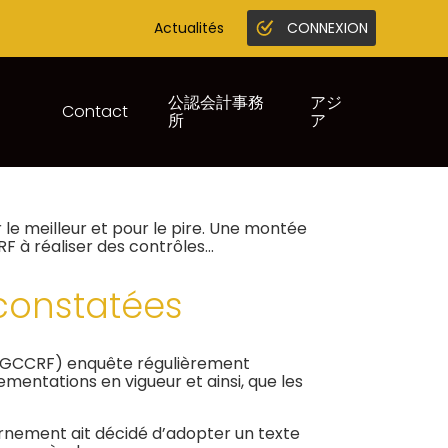
Actualités
CONNEXION
Gestion en ligne
Juridique infogreffe
公認会計事務
アジ
Contact
所
ア
ON
 le meilleur et pour le pire. Une montée
F à réaliser des contrôles…
constatées
 (DGCCRF) enquête régulièrement
mentations en vigueur et ainsi, que les
uvernement ait décidé d’adopter un texte