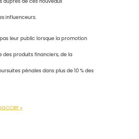
és auprès de ces nouveaux
es influenceurs.
pas leur public lorsque la promotion
 des produits financiers, de la
oursuites pénales dans plus de 10 % des
a DGCCRF »