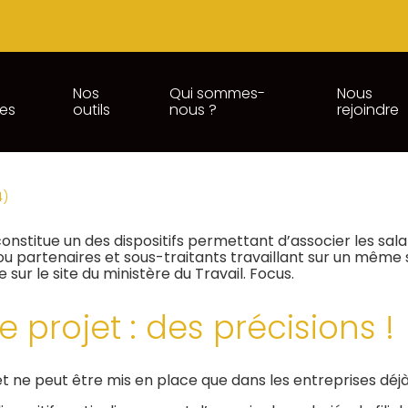
Nos
Qui sommes-
Nous
ces
outils
nous ?
rejoindre
PROJET : UN NOUVEAU « QUES
4)
constitue un des dispositifs permettant d’associer les sa
s ou partenaires et sous-traitants travaillant sur un même si
sur le site du ministère du Travail. Focus.
 projet : des précisions !
 ne peut être mis en place que dans les entreprises déjà