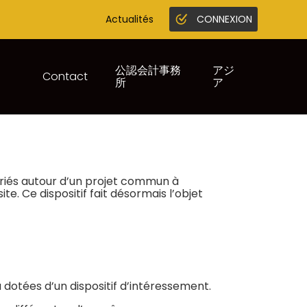
Actualités
CONNEXION
Gestion en ligne
Juridique infogreffe
公認会計事務
アジ
Contact
所
ア
TIONS – RÉPONSES »
lariés autour d’un projet commun à
te. Ce dispositif fait désormais l’objet
 dotées d’un dispositif d’intéressement.