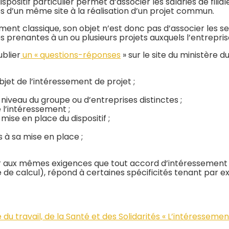
spositif particulier permet d’associer les salariés de fil
s d’un même site à la réalisation d’un projet commun.
ent classique, son objet n’est donc pas d’associer les seu
s prenantes à un ou plusieurs projets auxquels l’entrepris
blier
un « questions-réponses
» sur le site du ministère d
bjet de l’intéressement de projet ;
niveau du groupe ou d’entreprises distinctes ;
 l’intéressement ;
 mise en place du dispositif ;
 à sa mise en place ;
obéir aux mêmes exigences que tout accord d’intéresseme
 de calcul), répond à certaines spécificités tenant par e
e du travail, de la Santé et des Solidarités « L’intéressem