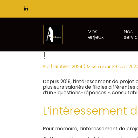
Subheader
Principal
Vos
Nos
enjeux
servi
Aller
INTÉRESSEMENT DE 
au
contenu
!
Par
|
29 AVRIL 2024
( Mise à jour 29 avril 202
Depuis 2019, l’intéressement de projet 
plusieurs salariés de filiales différente
d’un « questions-réponses », consultable 
L’intéressement de
Pour mémoire, l’intéressement de projet