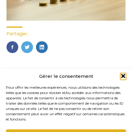
Partager :
FaceBook
Twitter
LinkedIn
Gérer le consentement
Pour offrir les meilleures expériences, nous utilisons des technologies
telles que les cookies pour stocker et/ou accéder aux informations des
appareils. Le fait de consentir à ces technologies nous permettra de
traiter des données telles que le comportement de navigation ou les ID
uniques sur ce site. Le fait de ne pas consentir ou de retirer son
Footer
consentement peut avoir un effet négatif sur certaines caractéristiques
20, rue des Gaudines 78100 – Saint
Principale
et fonctions.
Germain-en-Laye