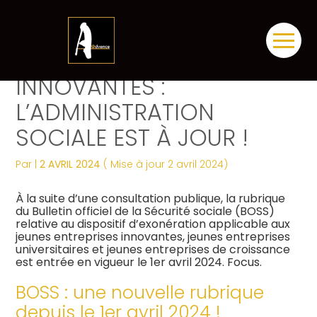
Créer et reprendre une activité
Tous nos services
Piloter votre gestion
Notre ADN
Révélez votre singularité
Aller
JEUNES ENTREPRISES
au
contenu
Gérer votre quotidien
Comptabilité
Suivre votre comptabilité
Les dates clés
Les plus du cabinet
INNOVANTES :
L’ADMINISTRATION
Piloter votre entreprise
Fiscalité
Gérer vos ressources humaines
Nos engagements
Digitalisation
SOCIALE EST À JOUR !
Développer votre entreprise
Social
Dématérialiser vos documents
Notre équipe engagée
La vie du cabinet
Par
|
2 AVRIL 2024
( Mise à jour 2 avril 2024)
Construire votre patrimoine
Juridique
Confiez votre secrétariat
Nos domaines d’expertise
Nos offres d’emploi
Juridique
À la suite d’une consultation publique, la rubrique
du Bulletin officiel de la Sécurité sociale (BOSS)
Digitalisation
Audit
Nos partenaires
Le processus de recrutement
relative au dispositif d’exonération applicable aux
jeunes entreprises innovantes, jeunes entreprises
universitaires et jeunes entreprises de croissance
Gestion Administrative
Postulez dès maintenant
est entrée en vigueur le 1er avril 2024. Focus.
Veille Juridique
BOSS : une nouvelle rubrique
depuis le 1er avril 2024 !