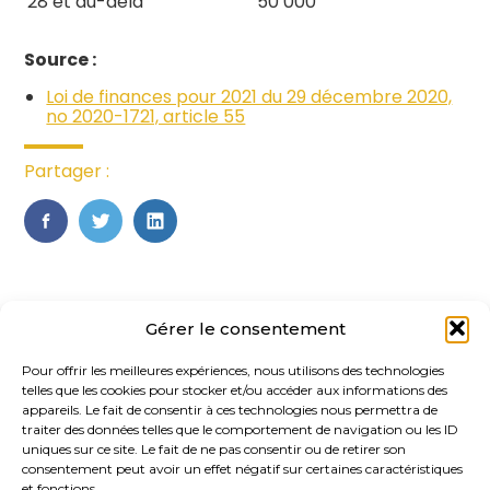
28 et au-delà
50 000
Source :
Loi de finances pour 2021 du 29 décembre 2020,
no 2020-1721, article 55
Partager :
FaceBook
Twitter
LinkedIn
Gérer le consentement
Pour offrir les meilleures expériences, nous utilisons des technologies
telles que les cookies pour stocker et/ou accéder aux informations des
appareils. Le fait de consentir à ces technologies nous permettra de
traiter des données telles que le comportement de navigation ou les ID
uniques sur ce site. Le fait de ne pas consentir ou de retirer son
Footer
consentement peut avoir un effet négatif sur certaines caractéristiques
20, rue des Gaudines 78100 – Saint
Principale
et fonctions.