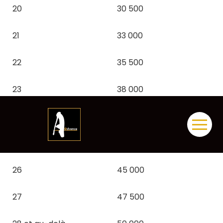
20
30 500
21
33 000
22
35 500
23
38 000
24
40 000
Aller
au
25
42 500
contenu
26
45 000
27
47 500