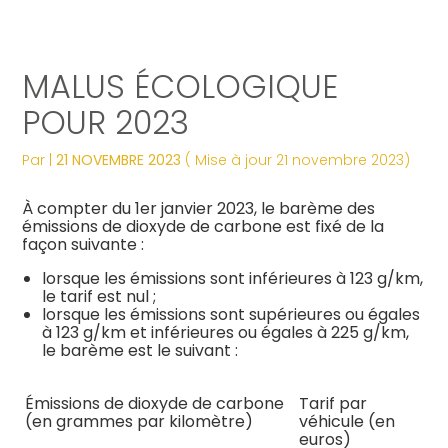
Créer et reprendre une activité
Tous nos services
Piloter votre gestion
Notre ADN
Révélez votre singularité
MALUS ÉCOLOGIQUE
Gérer votre quotidien
Comptabilité
Suivre votre comptabilité
Les dates clés
Les plus du cabinet
POUR 2023
Piloter votre entreprise
Fiscalité
Gérer vos ressources humaines
Nos engagements
Digitalisation
Par
|
21 NOVEMBRE 2023
( Mise à jour 21 novembre 2023)
Développer votre entreprise
Social
Dématérialiser vos documents
Notre équipe engagée
La vie du cabinet
À compter du 1er janvier 2023, le barème des
émissions de dioxyde de carbone est fixé de la
façon suivante :
Construire votre patrimoine
Juridique
Confiez votre secrétariat
Nos domaines d’expertise
Nos offres d’emploi
Juridique
lorsque les émissions sont inférieures à 123 g/km,
le tarif est nul ;
Digitalisation
Audit
Nos partenaires
Le processus de recrutement
lorsque les émissions sont supérieures ou égales
à 123 g/km et inférieures ou égales à 225 g/km,
le barème est le suivant :
Gestion Administrative
Postulez dès maintenant
Émissions de dioxyde de carbone
Tarif par
Veille Juridique
(en grammes par kilomètre)
véhicule (en
euros)