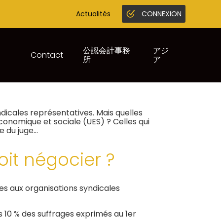
Actualités
CONNEXION
Gestion en ligne
Juridique infogreffe
公認会計事務
アジ
Contact
所
ア
S’ESTIME LÉSÉ…
ndicales représentatives. Mais quelles
économique et sociale (UES) ? Celles qui
e du juge…
oit négocier ?
es aux organisations syndicales
 10 % des suffrages exprimés au 1er