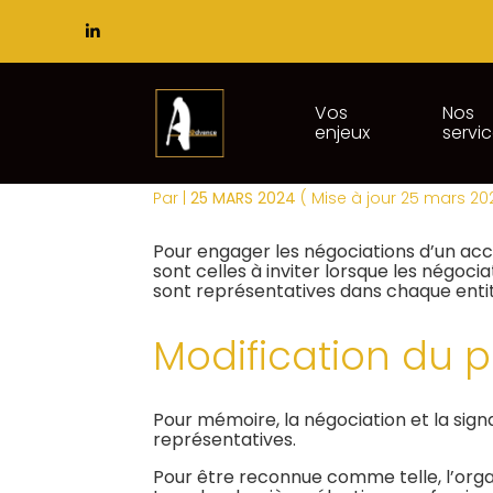
Subheader
Principal
Vos
Nos
enjeux
servi
Aller
NÉGOCIATION COLLE
au
contenu
Par
|
25 MARS 2024
( Mise à jour 25 mars 20
Pour engager les négociations d’un accor
sont celles à inviter lorsque les négoc
sont représentatives dans chaque entit
Modification du p
Pour mémoire, la négociation et la sign
représentatives.
Pour être reconnue comme telle, l’orga