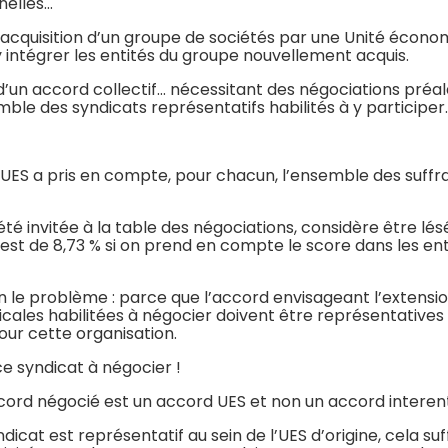
nelles…
l’acquisition d’un groupe de sociétés par une Unité économ
y intégrer les entités du groupe nouvellement acquis.
’un accord collectif… nécessitant des négociations préala
emble des syndicats représentatifs habilités à y participer
, l’UES a pris en compte, pour chacun, l’ensemble des suffr
té invitée à la table des négociations, considère être lésé
e est de 8,73 % si on prend en compte le score dans les en
 le problème : parce que l’accord envisageant l’extensio
dicales habilitées à négocier doivent être représentative
our cette organisation.
ce syndicat à négocier !
’accord négocié est un accord UES et non un accord interen
at est représentatif au sein de l’UES d’origine, cela suffi