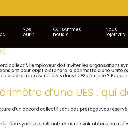
Nos
Qui sommes-
Nous
ces
outils
nous ?
rejoindre
CTIVE : QUAND UN SYNDICAT 
24)
d collectif, l’employeur doit inviter les organisations sy
iations ont pour objet d’étendre le périmètre d’une Unité 
é ou celles représentatives dans l’UES d’origine ? Répons
érimètre d’une UES : qui d
ature d’un accord collectif sont des prérogatives réservé
nisation syndicale doit notamment avoir obtenu au moins