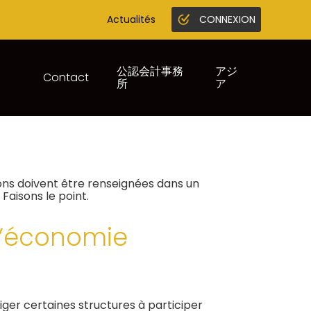
Actualités
CONNEXION
Gestion en ligne
Juridique infogreffe
公認会計事務
アジ
Contact
所
ア
CATS D’ÉCONOMIE
ions doivent être renseignées dans un
 Faisons le point.
 d’économie
liger certaines structures à participer