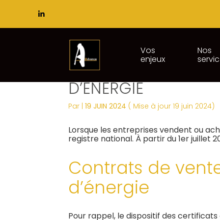
Subheader
Principal
Vos
Nos
enjeux
servi
Aller
NOUVEAUTÉ AU REGI
au
contenu
D’ÉNERGIE
Par
|
19 JUIN 2024
( Mise à jour 19 juin 2024)
Lorsque les entreprises vendent ou ach
registre national. À partir du 1er juille
Contrats de vente
d’énergie
Pour rappel, le dispositif des certifica