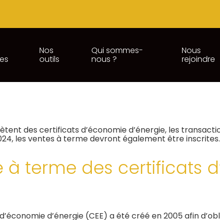
Nos
Qui sommes-
Nous
ces
outils
nous ?
rejoindre
STRE NATIONAL DES CERTIFI
ètent des certificats d’économie d’énergie, les transact
t 2024, les ventes à terme devront également être inscrites.
 à terme des certificats
ts d’économie d’énergie (CEE) a été créé en 2005 afin d’ob