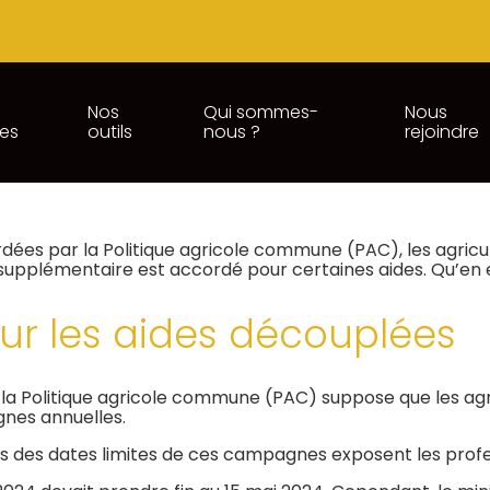
Nos
Qui sommes-
Nous
ces
outils
nous ?
rejoindre
N DES TÉLÉDÉCLARATIONS
rdées par la Politique agricole commune (PAC), les agricu
 supplémentaire est accordé pour certaines aides. Qu’en e
our les aides découplées
la Politique agricole commune (PAC) suppose que les agr
gnes annuelles.
rs des dates limites de ces campagnes exposent les profe