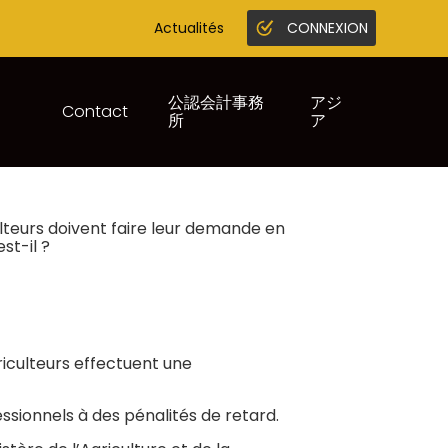
Actualités
CONNEXION
Gestion en ligne
Juridique infogreffe
公認会計事務
アジ
Contact
所
ア
lteurs doivent faire leur demande en
st-il ?
iculteurs effectuent une
ssionnels à des pénalités de retard.