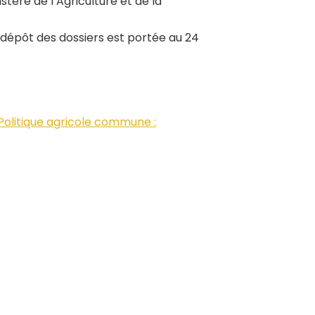
tère de l’Agriculture et de la
de dépôt des dossiers est portée au 24
 Politique agricole commune :