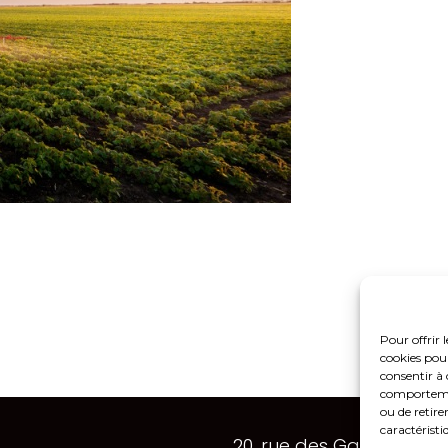
Pour offrir 
cookies pour
consentir à 
comportement
ou de retire
Footer
caractéristi
20, rue des Gaudines 7
Principale