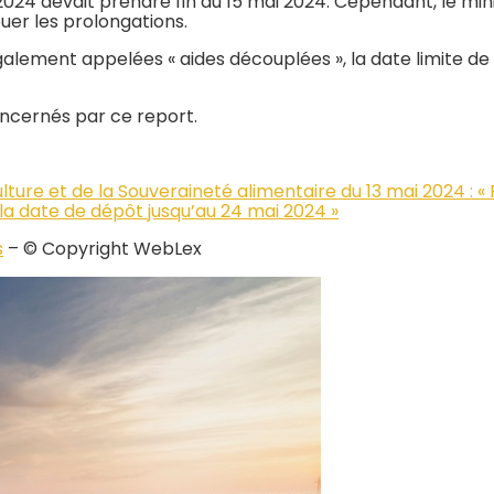
4 devait prendre fin au 15 mai 2024. Cependant, le minis
uer les prolongations.
, également appelées « aides découplées », la date limite 
oncernés par ce report.
ture et de la Souveraineté alimentaire du 13 mai 2024 : «
la date de dépôt jusqu’au 24 mai 2024 »
s
– © Copyright WebLex