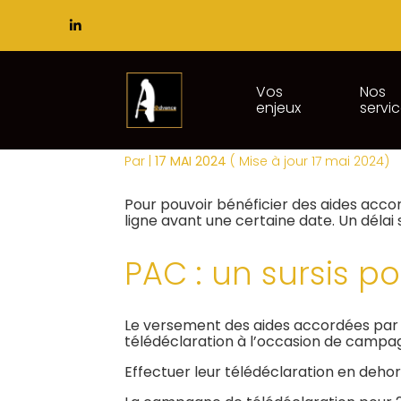
Subheader
Principal
Vos
Nos
enjeux
servi
Aller
PAC : PROLONGATIO
au
contenu
Par
|
17 MAI 2024
( Mise à jour 17 mai 2024)
Pour pouvoir bénéficier des aides acco
ligne avant une certaine date. Un délai
PAC : un sursis p
Le versement des aides accordées par 
télédéclaration à l’occasion de campa
Effectuer leur télédéclaration en deho