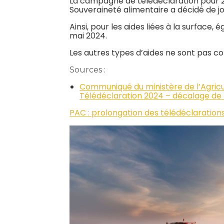
La campagne de télédéclaration pour 202
Souveraineté alimentaire a décidé de jo
Ainsi, pour les aides liées à la surface
mai 2024.
Les autres types d’aides ne sont pas c
Sources :
Communiqué du ministère de l’Agricul
Télédéclaration 2024 – décalage de 
PAC : prolongation des télédéclaration