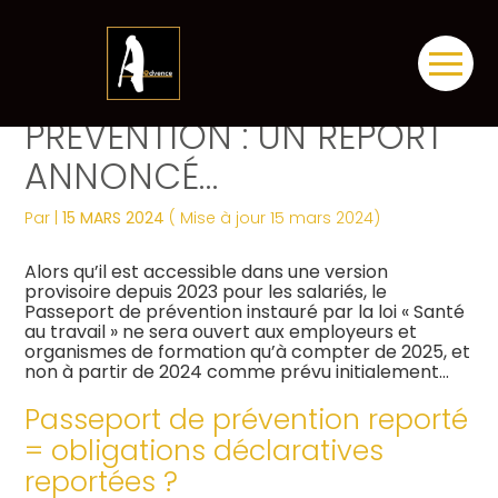
Créer et reprendre une activité
Tous nos services
Piloter votre gestion
Notre ADN
Révélez votre singularité
Aller
PASSEPORT DE
au
contenu
Gérer votre quotidien
Comptabilité
Suivre votre comptabilité
Les dates clés
Les plus du cabinet
PRÉVENTION : UN REPORT
ANNONCÉ…
Piloter votre entreprise
Fiscalité
Gérer vos ressources humaines
Nos engagements
Digitalisation
Par
|
15 MARS 2024
( Mise à jour 15 mars 2024)
Développer votre entreprise
Social
Dématérialiser vos documents
Notre équipe engagée
La vie du cabinet
Alors qu’il est accessible dans une version
Construire votre patrimoine
Juridique
Confiez votre secrétariat
Nos domaines d’expertise
Nos offres d’emploi
provisoire depuis 2023 pour les salariés, le
Juridique
Passeport de prévention instauré par la loi « Santé
au travail » ne sera ouvert aux employeurs et
Digitalisation
Audit
Nos partenaires
Le processus de recrutement
organismes de formation qu’à compter de 2025, et
non à partir de 2024 comme prévu initialement…
Gestion Administrative
Postulez dès maintenant
Passeport de prévention reporté
= obligations déclaratives
Veille Juridique
reportées ?