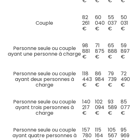
€
€
€
€
82
60
55
50
Couple
261
040
037
031
€
€
€
€
98
71
65
59
Personne seule ou couple
881
875
888
897
ayant une personne à charge
€
€
€
€
Personne seule ou couple
118
86
79
72
ayant deux personnes à
443
984
739
490
charge
€
€
€
€
Personne seule ou couple
140
102
93
85
ayant trois personnes à
217
094
589
077
charge
€
€
€
€
Personne seule ou couple
157
115
105
95
ayant quatre personnes à
780
164
567
969