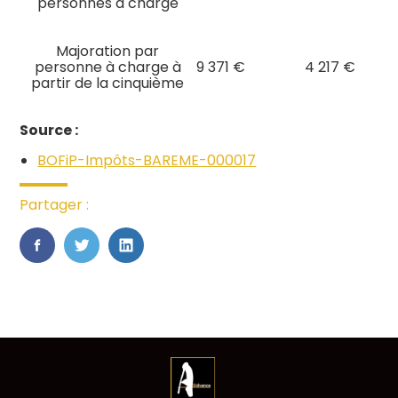
personnes à charge
Majoration par
personne à charge à
9 371 €
4 217 €
partir de la cinquième
Source :
BOFiP-Impôts-BAREME-000017
Partager :
FaceBook
Twitter
LinkedIn