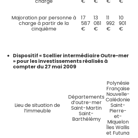
charge
€
€
€
€
Majoration par personne à
17
13
11
10
charge à partir de la
587
081
992
901
cinquième
€
€
€
€
Dispositif « Scellier intermédiaire Outre-mer
» pour les investissements réalisés à
compter du 27 mai 2009
Polynésie
Française
Nouvelle-
Départements
Calédonie
d’outre-mer
Lieu de situation de
Saint-
Saint-Martin
l’immeuble
Pierre-
Saint-
et-
Barthélémy
Miquelon
Îles Wallis
et Futuna