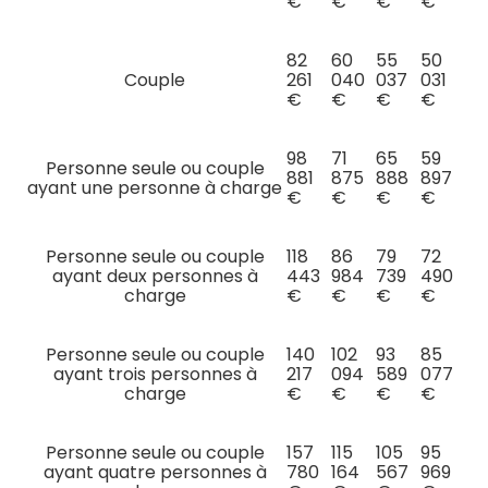
€
€
€
€
82
60
55
50
Couple
261
040
037
031
€
€
€
€
98
71
65
59
Personne seule ou couple
881
875
888
897
ayant une personne à charge
€
€
€
€
Personne seule ou couple
118
86
79
72
ayant deux personnes à
443
984
739
490
charge
€
€
€
€
Personne seule ou couple
140
102
93
85
ayant trois personnes à
217
094
589
077
charge
€
€
€
€
Personne seule ou couple
157
115
105
95
ayant quatre personnes à
780
164
567
969