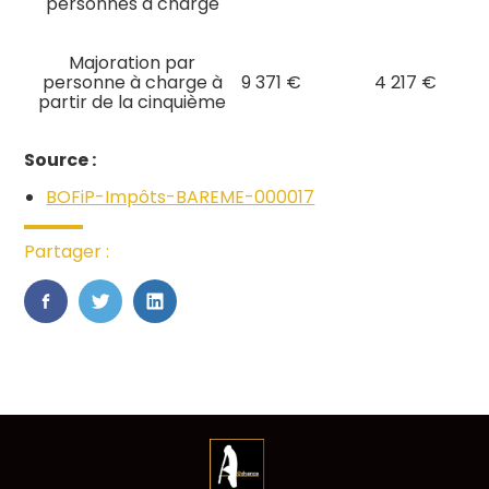
personnes à charge
Majoration par
personne à charge à
9 371 €
4 217 €
partir de la cinquième
Source :
BOFiP-Impôts-BAREME-000017
Partager :
FaceBook
Twitter
LinkedIn