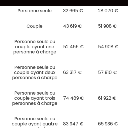
contenu
Personne seule
32 665 €
28 070 €
Couple
43 619 €
51 908 €
Personne seule ou
couple ayant une
52 455 €
54 908 €
personne à charge
Personne seule ou
couple ayant deux
63 317 €
57 910 €
personnes à charge
Personne seule ou
couple ayant trois
74 489 €
61 922 €
personnes à charge
Personne seule ou
couple ayant quatre
83 947 €
65 936 €