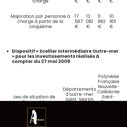
charge
€
€
€
€
Majoration par personne à
17
13
11
10
charge à partir de la
587
081
992
901
cinquième
€
€
€
€
Dispositif « Scellier intermédiaire Outre-mer
» pour les investissements réalisés à
compter du 27 mai 2009
Polynésie
Française
Nouvelle-
Départements
Calédonie
d’outre-mer
Lieu de situation de
Saint-
Saint-Martin
l’immeuble
Pierre-
Saint-
et-
Barthélémy
Miquelon
Îles Wallis
Aller
et Futuna
au