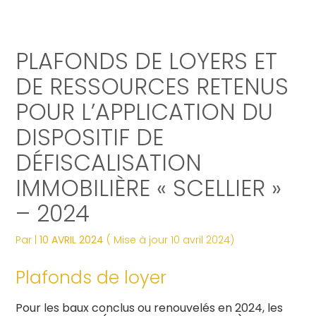
Créer et reprendre une activité
Tous nos services
Piloter votre gestion
Notre ADN
Révélez votre singularité
PLAFONDS DE LOYERS ET
Gérer votre quotidien
Comptabilité
Suivre votre comptabilité
Les dates clés
Les plus du cabinet
DE RESSOURCES RETENUS
POUR L’APPLICATION DU
Piloter votre entreprise
Fiscalité
Gérer vos ressources humaines
Nos engagements
Digitalisation
DISPOSITIF DE
Développer votre entreprise
Social
Dématérialiser vos documents
Notre équipe engagée
La vie du cabinet
DÉFISCALISATION
IMMOBILIÈRE « SCELLIER »
Construire votre patrimoine
Juridique
Confiez votre secrétariat
Nos domaines d’expertise
Nos offres d’emploi
Juridique
– 2024
Digitalisation
Audit
Nos partenaires
Le processus de recrutement
Par
|
10 AVRIL 2024
( Mise à jour 10 avril 2024)
Gestion Administrative
Postulez dès maintenant
Plafonds de loyer
Veille Juridique
Pour les baux conclus ou renouvelés en 2024, les