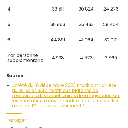
4
33 511
30 824
24 276
5
39 863
36 493
28 404
6
44 861
41 064
32 010
Par personne
4 998
4 573
3 569
supplémentaire
Source :
Arrêté du 18 décembre 2023 modifiant l’arrêté
du 29 juillet 1987 relatif aux plafonds de
ressources des bénéficiaires de la législation sur
les habitations à loyer modéré et des nouvelles
aides de l’Etat en secteur locatif
Partager :