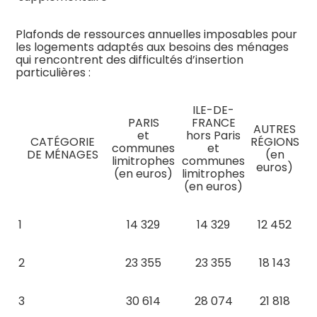
Plafonds de ressources annuelles imposables pour
les logements adaptés aux besoins des ménages
qui rencontrent des difficultés d’insertion
particulières :
ILE-DE-
PARIS
FRANCE
AUTRES
et
hors Paris
CATÉGORIE
RÉGIONS
communes
et
DE MÉNAGES
(en
limitrophes
communes
euros)
(en euros)
limitrophes
(en euros)
1
14 329
14 329
12 452
2
23 355
23 355
18 143
3
30 614
28 074
21 818