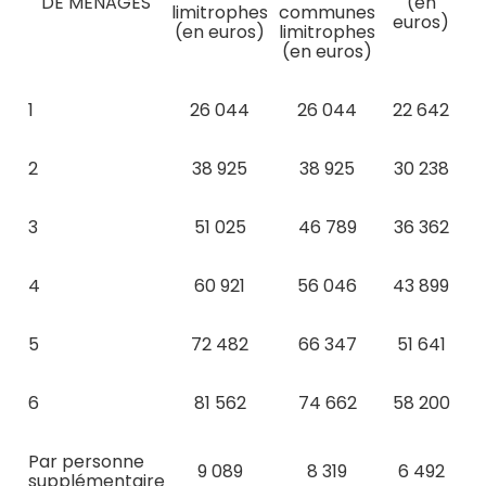
DE MÉNAGES
(en
limitrophes
communes
euros)
(en euros)
limitrophes
(en euros)
1
26 044
26 044
22 642
2
38 925
38 925
30 238
3
51 025
46 789
36 362
4
60 921
56 046
43 899
5
72 482
66 347
51 641
6
81 562
74 662
58 200
Par personne
9 089
8 319
6 492
supplémentaire