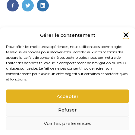
FaceBook
Twitter
LinkedIn
Gérer le consentement
Pour offrir les meilleures expériences, nous utilisons des technologies
telles que les cookies pour stocker et/ou accéder aux informations des
appareils. Le fait de consentir à ces technologies nous permettra de
traiter des données telles que le comportement de navigation ou les ID
uniques sur ce site. Le fait de ne pas consentir ou de retirer son
Footer
consentement peut avoir un effet négatif sur certaines caractéristiques
20, rue des Gaudines 78100 – Saint
Principale
et fonctions.
Germain-en-Laye
Accepter
Linkedin
Refuser
Footer
MENTIONS LÉGALES
Voir les préférences
PLAN DU SITE
Conception et réalisation
Classe 7