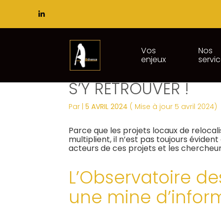
Subheader
Principal
Vos
Nos
enjeux
servi
Aller
PROJETS ALIMENTAIR
au
contenu
S’Y RETROUVER !
Par
|
5 AVRIL 2024
( Mise à jour 5 avril 2024)
Parce que les projets locaux de relocal
multiplient, il n’est pas toujours évide
acteurs de ces projets et les chercheur
L’Observatoire des
une mine d’inform