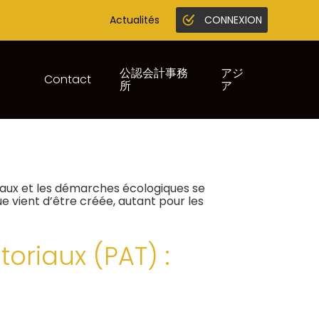
Actualités
CONNEXION
Gestion en ligne
Juridique infogreffe
公認会計事務
アジ
Contact
所
ア
E PLATEFORME POUR
ocaux et les démarches écologiques se
ue vient d’être créée, autant pour les
toriaux (PAT) :