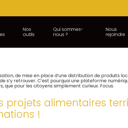
Nos
Qui sommes-
Nous
ces
outils
nous ?
rejoindre
ES TERRITORIAUX (PAT) : UN
isation, de mise en place d’une distribution de produits l
nt de s’y retrouver. C’est pourquoi une plateforme numériq
s, que pour les citoyens simplement curieux. Focus.
 projets alimentaires terri
ations !