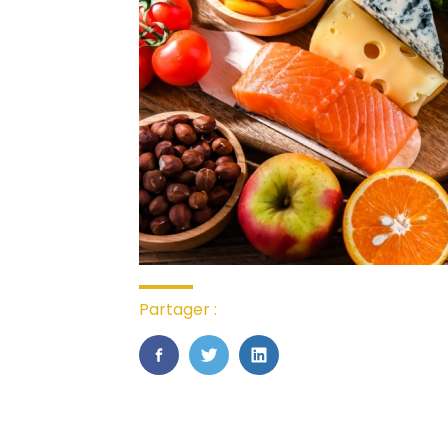
Partager :
FaceBook
Twitter
LinkedIn