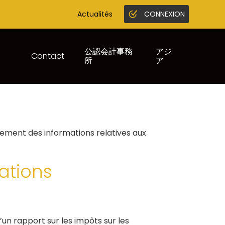
Actualités
CONNEXION
Gestion en ligne
Juridique infogreffe
公認会計事務
アジ
Contact
所
ア
ÔTS SUR LES
uement des informations relatives aux
gations
’un rapport sur les impôts sur les