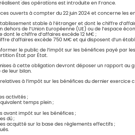
réalisent des opérations est introduite en France.
rcices ouverts à compter du 22 juin 2024 et concerne les en
tablissement stable à l’étranger et dont le chiffre d’affa
i en dehors de l’Union Européenne (UE) ou de l’espace éc
 dont le chiffre d’affaires excède 12 M€ ;
iffre d’affaires excède 750 M€ et qui disposent d’un étab
ormer le public de l’impôt sur les bénéfices payé par le
artition État par État.
ises à cette obligation devront déposer un rapport au 
 de leur bilan.
latives à l’impôt sur les bénéfices du dernier exercice c
s activités ;
quivalent temps plein ;
 avant impôt sur les bénéfices ;
es dû ;
es acquitté sur la base des règlements effectifs ;
ués.