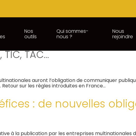
Nos
Qui sommes-
Nous
ces
outils
nous ?
rejoindre
NATIONALES RELATIF AUX IMP
, TIC, TAC…
ultinationales auront l’obligation de communiquer publiq
. Retour sur les règles introduites en France…
éfices : de nouvelles obli
tive à la publication par les entreprises multinationales d