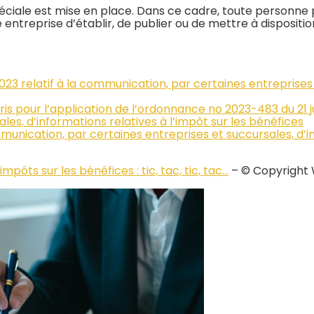
péciale est mise en place. Dans ce cadre, toute personn
 entreprise d’établir, de publier ou de mettre à disposition
23 relatif à la communication, par certaines entreprises 
ris pour l’application de l’ordonnance no 2023-483 du 21 j
les, d’informations relatives à l’impôt sur les bénéfices
mmunication, par certaines entreprises et succursales, d’in
mpôts sur les bénéfices : tic, tac, tic, tac…
– © Copyright