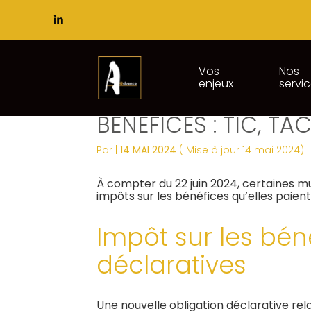
Subheader
Principal
Vos
Nos
enjeux
servi
Aller
RAPPORT DES MULTI
au
contenu
BÉNÉFICES : TIC, TAC
Par
|
14 MAI 2024
( Mise à jour 14 mai 2024)
À compter du 22 juin 2024, certaines m
impôts sur les bénéfices qu’elles paient
Impôt sur les bén
déclaratives
Une nouvelle obligation déclarative rela