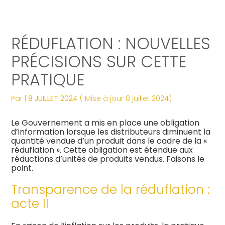
Créer et reprendre une activité
Tous nos services
Piloter votre gestion
Notre ADN
Révélez votre singularité
RÉDUFLATION : NOUVELLES
Gérer votre quotidien
Comptabilité
Suivre votre comptabilité
Les dates clés
Les plus du cabinet
PRÉCISIONS SUR CETTE
PRATIQUE
Piloter votre entreprise
Fiscalité
Gérer vos ressources humaines
Nos engagements
Digitalisation
Par
|
8 JUILLET 2024
( Mise à jour 8 juillet 2024)
Développer votre entreprise
Social
Dématérialiser vos documents
Notre équipe engagée
La vie du cabinet
Le Gouvernement a mis en place une obligation
Construire votre patrimoine
Juridique
Confiez votre secrétariat
Nos domaines d’expertise
Nos offres d’emploi
d’information lorsque les distributeurs diminuent la
Juridique
quantité vendue d’un produit dans le cadre de la «
réduflation ». Cette obligation est étendue aux
Digitalisation
Audit
Nos partenaires
Le processus de recrutement
réductions d’unités de produits vendus. Faisons le
point.
Gestion Administrative
Postulez dès maintenant
Transparence de la réduflation :
acte II
Veille Juridique