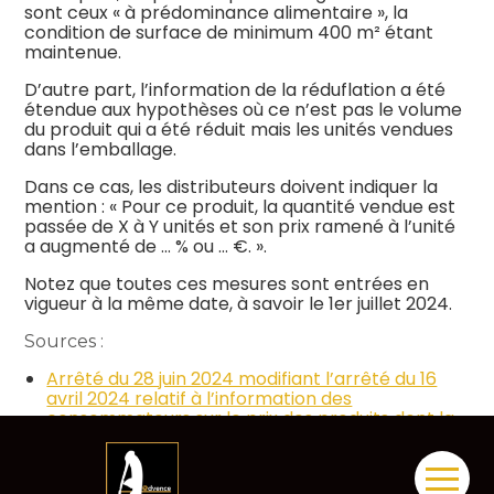
sont ceux « à prédominance alimentaire », la
condition de surface de minimum 400 m² étant
maintenue.
D’autre part, l’information de la réduflation a été
étendue aux hypothèses où ce n’est pas le volume
du produit qui a été réduit mais les unités vendues
dans l’emballage.
Dans ce cas, les distributeurs doivent indiquer la
mention : « Pour ce produit, la quantité vendue est
passée de X à Y unités et son prix ramené à l’unité
a augmenté de … % ou … €. ».
Notez que toutes ces mesures sont entrées en
vigueur à la même date, à savoir le 1er juillet 2024.
Sources :
Arrêté du 28 juin 2024 modifiant l’arrêté du 16
avril 2024 relatif à l’information des
consommateurs sur le prix des produits dont la
quantité a diminué
Réduflation : nouvelles précisions sur cette
Aller