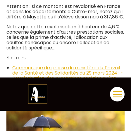
Attention : si ce montant est revalorisé en France
et dans les départements d’Outre-mer, notez qu’il
diffère à Mayotte où il s’élève désormais à 317,86 €.
Notez que cette revalorisation à hauteur de 4,6 %
concerne également d’autres prestations sociales,
telles que la prime d’activité, l’allocation aux
adultes handicapés ou encore l’allocation de
solidarité spécifique…
Sources :
Communiqué de presse du ministère du Travail
de la Santé et des Solidarités du 29 mars 2024 : «
Revalorisation des prestations sociales au 1er
avril 2024 »
Revalorisation du RSA : quelle conséquence en cas
Aller
de saisie sur salaire ?
– © Copyright WebLex
au
contenu