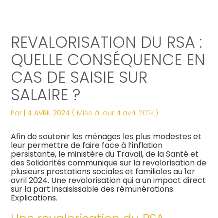
Créer et reprendre une activité
Tous nos services
Piloter votre gestion
Notre ADN
Révélez votre singularité
REVALORISATION DU RSA :
Gérer votre quotidien
Comptabilité
Suivre votre comptabilité
Les dates clés
Les plus du cabinet
QUELLE CONSÉQUENCE EN
CAS DE SAISIE SUR
Piloter votre entreprise
Fiscalité
Gérer vos ressources humaines
Nos engagements
Digitalisation
SALAIRE ?
Développer votre entreprise
Social
Dématérialiser vos documents
Notre équipe engagée
La vie du cabinet
Par
|
4 AVRIL 2024
( Mise à jour 4 avril 2024)
Construire votre patrimoine
Juridique
Confiez votre secrétariat
Nos domaines d’expertise
Nos offres d’emploi
Juridique
Afin de soutenir les ménages les plus modestes et
leur permettre de faire face à l’inflation
Digitalisation
Audit
Nos partenaires
Le processus de recrutement
persistante, le ministère du Travail, de la Santé et
des Solidarités communique sur la revalorisation de
plusieurs prestations sociales et familiales au 1er
Gestion Administrative
Postulez dès maintenant
avril 2024. Une revalorisation qui a un impact direct
sur la part insaisissable des rémunérations.
Explications.
Veille Juridique