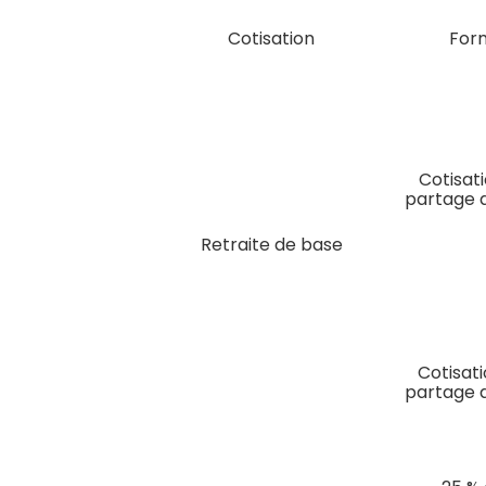
Cotisation
For
Cotisat
partage 
Retraite de base
Cotisat
partage 