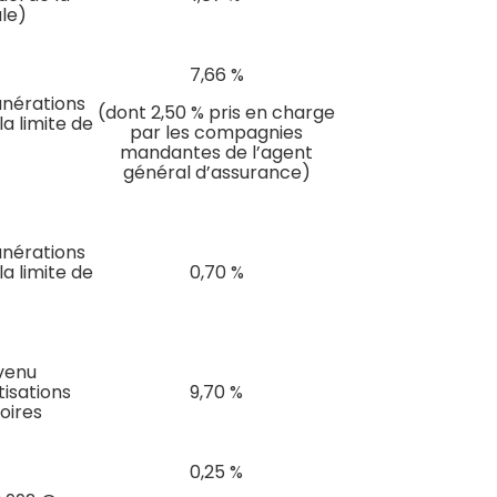
ale)
7,66 %
nérations
(dont 2,50 % pris en charge
a limite de
par les compagnies
mandantes de l’agent
général d’assurance)
nérations
a limite de
0,70 %
venu
tisations
9,70 %
toires
0,25 %