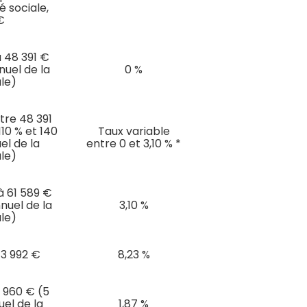
é sociale,
€
à 48 391 €
nuel de la
0 %
ale)
tre 48 391
110 % et 140
Taux variable
el de la
entre 0 et 3,10 % *
ale)
à 61 589 €
nuel de la
3,10 %
ale)
43 992 €
8,23 %
9 960 € (5
uel de la
1,87 %