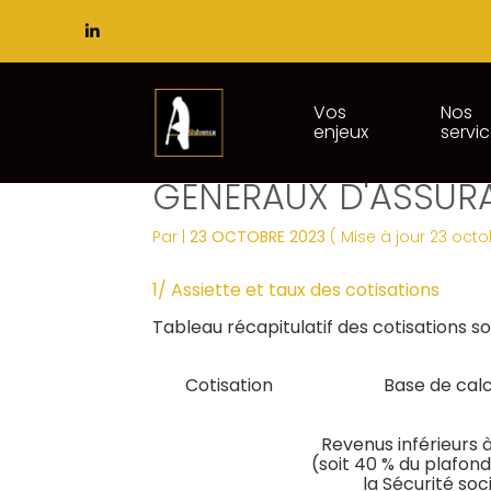
Subheader
Principal
Vos
Nos
enjeux
servi
Aller
TABLEAU DES COTIS
au
contenu
GÉNÉRAUX D'ASSUR
Par
|
23 OCTOBRE 2023
( Mise à jour 23 oct
1/ Assiette et taux des cotisations
Tableau récapitulatif des cotisations so
Cotisation
Base de calc
Revenus inférieurs 
(soit 40 % du plafon
la Sécurité soc