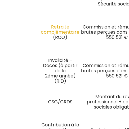
Sécurité soci
Retraite
Commission et rému
complémentaire
brutes perçues dans l
(RCO)
550 521 €
Invalidité –
Décès (à partir
Commission et rému
de la
brutes perçues dans l
2ème année)
550 521 €
(RID)
Montant du re
CSG/CRDS
professionnel + co
sociales obliga
Contribution à la