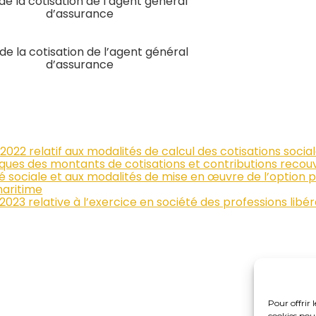
de la cotisation de l’agent général
d’assurance
de la cotisation de l’agent général
d’assurance
22 relatif aux modalités de calcul des cotisations social
sques des montants de cotisations et contributions recouv
ité sociale et aux modalités de mise en œuvre de l’option p
maritime
023 relative à l’exercice en société des professions lib
Pour offrir 
cookies pour