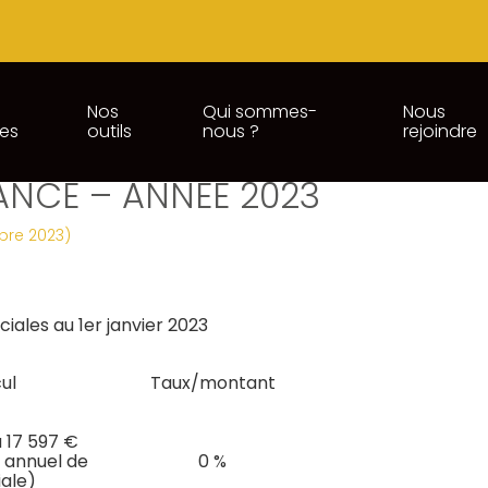
Nos
Qui sommes-
Nous
ces
outils
nous ?
rejoindre
ATIONS SOCIALES DUES PAR L
ANCE – ANNÉE 2023
obre 2023)
ciales au 1er janvier 2023
ul
Taux/montant
à 17 597 €
d annuel de
0 %
iale)