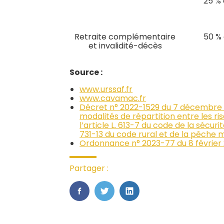
25 % 
Retraite complémentaire
50 % 
et invalidité-décès
Source :
www.urssaf.fr
www.cavamac.fr
Décret n° 2022-1529 du 7 décembre 20
modalités de répartition entre les ri
l’article L. 613-7 du code de la sécur
731-13 du code rural et de la pêche 
Ordonnance n° 2023-77 du 8 février 2
Partager :
FaceBook
Twitter
LinkedIn