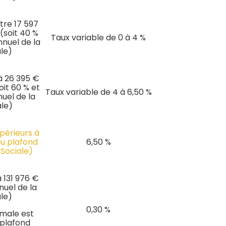
tre 17 597
 (soit 40 %
Taux variable de 0 à 4 %
nnuel de la
ale)
à 26 395 €
oit 60 % et
Taux variable de 4 à 6,50 %
nuel de la
ale)
périeurs à
du plafond
6,50 %
 Sociale)
 131 976 €
nuel de la
ale)
0,30 %
imale est
 plafond