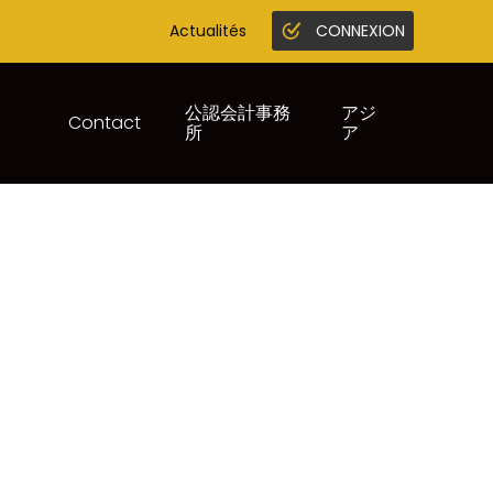
Actualités
CONNEXION
Gestion en ligne
Juridique infogreffe
公認会計事務
アジ
Contact
所
ア
ES AGENTS-