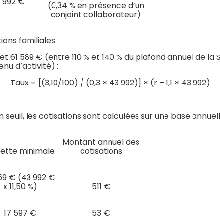
3 992 €
(0,34 % en présence d’un
conjoint collaborateur)
ions familiales
t 61 589 € (entre 110 % et 140 % du plafond annuel de la S
nu d’activité) :
Taux = [(3,10/100) / (0,3 × 43 992)] × (r – 1,1 × 43 992)
n seuil, les cotisations sont calculées sur une base annuel
Montant annuel des
iette minimale
cotisations
59 € (43 992 €
x 11,50 %)
511 €
17 597 €
53 €