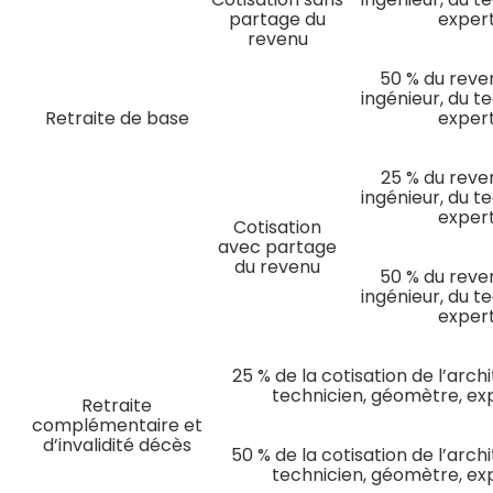
partage du
expert
revenu
50 % du reven
ingénieur, du t
Retraite de base
expert
25 % du reven
ingénieur, du t
expert
Cotisation
avec partage
du revenu
50 % du reven
ingénieur, du t
expert
25 % de la cotisation de l’archi
technicien, géomètre, exp
Retraite
complémentaire et
d’invalidité décès
50 % de la cotisation de l’archi
technicien, géomètre, exp