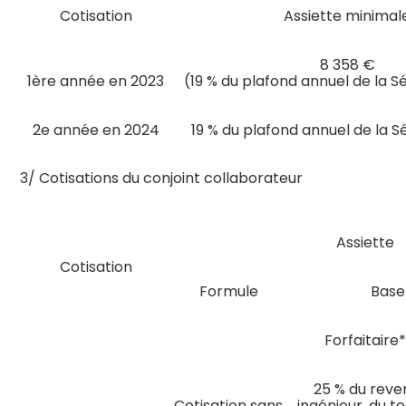
Cotisation
Assiette minimal
8 358 €
1ère année en 2023
(19 % du plafond annuel de la S
2e année en 2024
19 % du plafond annuel de la S
3/ Cotisations du conjoint collaborateur
Assiette
Cotisation
Formule
Base
Forfaitaire*
25 % du reven
Cotisation sans
ingénieur, du t