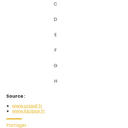
C
D
E
F
G
H
Source :
www.urssaf.fr
www.lacipav.fr
Partager :