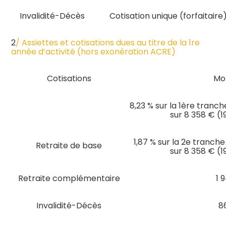
Invalidité-Décès
Cotisation unique (forfaitaire
2
/ Assiettes et cotisations dues au titre de la 1re
année d’activité (hors exonération ACRE)
Cotisations
Mo
8,23 % sur la 1ère tranch
sur 8 358 € (1
1,87 % sur la 2e tranche
Retraite de base
sur 8 358 € (1
Retraite complémentaire
1 
Invalidité-Décès
8