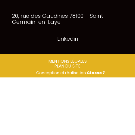
Footer
20, rue des Gaudines 78100 – Saint
Principale
Germain-en-Laye
Linkedin
Footer
MENTIONS LÉGALES
PLAN DU SITE
Conception et réalisation
Classe 7