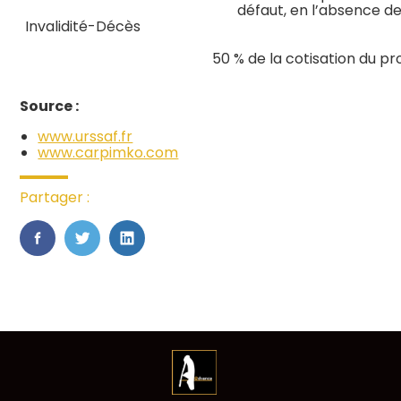
défaut, en l’absence de
Invalidité-Décès
50 % de la cotisation du pr
Source :
www.urssaf.fr
www.carpimko.com
Partager :
FaceBook
Twitter
LinkedIn