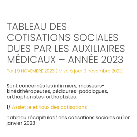
Créer et reprendre une activité
Tous nos services
Piloter votre gestion
Notre ADN
Révélez votre singularité
TABLEAU DES
Gérer votre quotidien
Comptabilité
Suivre votre comptabilité
Les dates clés
Les plus du cabinet
COTISATIONS SOCIALES
DUES PAR LES AUXILIAIRES
Piloter votre entreprise
Fiscalité
Gérer vos ressources humaines
Nos engagements
Digitalisation
MÉDICAUX – ANNÉE 2023
Développer votre entreprise
Social
Dématérialiser vos documents
Notre équipe engagée
La vie du cabinet
Par
|
9 NOVEMBRE 2023
( Mise à jour 9 novembre 2023)
Construire votre patrimoine
Juridique
Confiez votre secrétariat
Nos domaines d’expertise
Nos offres d’emploi
Juridique
Sont concernés les infirmiers, masseurs-
kinésithérapeutes, pédicures-podologues,
Digitalisation
Audit
Nos partenaires
Le processus de recrutement
orthophonistes, orthoptistes.
1/
Assiette et taux des cotisations
Gestion Administrative
Postulez dès maintenant
Tableau récapitulatif des cotisations sociales au 1er
janvier 2023
Veille Juridique