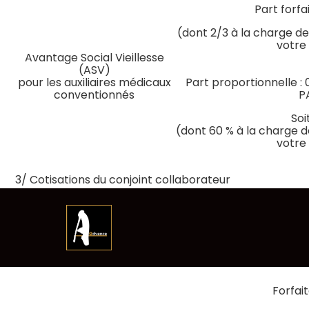
Part forfa
(dont 2/3 à la charge de
votre
Avantage Social Vieillesse
(ASV)
pour les auxiliaires médicaux
Part proportionnelle : 
conventionnés
P
Soi
(dont 60 % à la charge d
votre
3/ Cotisations du conjoint collaborateur
Assiette
Aller
Cotisation
au
Formule
contenu
Forfait