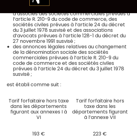
du code de commerce ;
au
des annonces légales relatives aux mouvements
contenu
d’associés des sociétés commerciales prévues à
l’article R. 210-9 du code de commerce, des
sociétés civiles prévues à l’article 24 du décret
du 3 juillet 1978 susvisé et des associations
d’avocats prévues à l’article 128-1 du décret du
27 novembre 1991 susvisé ;
des annonces légales relatives au changement
de la dénomination sociale des sociétés
commerciales prévues à l’article R. 210-9 du
code de commerce et des sociétés civiles
prévues à l’article 24 du décret du 3 juillet 1978
susvisé ;
est établi comme suit :
Tarif forfaitaire hors taxe
Tarif forfaitaire hors
dans les départements
taxe dans les
figurant aux annexes I à
départements figurant
VI
à l’annexe VII
193 €
223 €