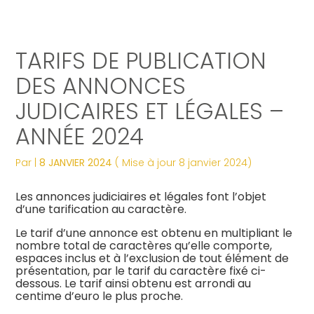
Créer et reprendre une activité
Tous nos services
Piloter votre gestion
Notre ADN
Révélez votre singularité
TARIFS DE PUBLICATION
Gérer votre quotidien
Comptabilité
Suivre votre comptabilité
Les dates clés
Les plus du cabinet
DES ANNONCES
JUDICAIRES ET LÉGALES –
Piloter votre entreprise
Fiscalité
Gérer vos ressources humaines
Nos engagements
Digitalisation
ANNÉE 2024
Développer votre entreprise
Social
Dématérialiser vos documents
Notre équipe engagée
La vie du cabinet
Par
|
8 JANVIER 2024
( Mise à jour 8 janvier 2024)
Construire votre patrimoine
Juridique
Confiez votre secrétariat
Nos domaines d’expertise
Nos offres d’emploi
Juridique
Les annonces judiciaires et légales font l’objet
d’une tarification au caractère.
Digitalisation
Audit
Nos partenaires
Le processus de recrutement
Le tarif d’une annonce est obtenu en multipliant le
nombre total de caractères qu’elle comporte,
Gestion Administrative
Postulez dès maintenant
espaces inclus et à l’exclusion de tout élément de
présentation, par le tarif du caractère fixé ci-
dessous. Le tarif ainsi obtenu est arrondi au
Veille Juridique
centime d’euro le plus proche.