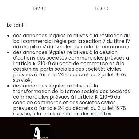
132 €
153 €
Le tarif :
des annonces légales relatives à la résiliation du
bail commercial régie par la section 7 du titre IV
du chapitre V du livre Ier du code de commerce ;
des annonces légales relatives à la cession
d’actions des sociétés commerciales prévues à
l’article R. 210-9 du code de commerce et à la
cession de parts sociales des sociétés civiles
prévues à l’article 24 du décret du 3 juillet 1978
susvisé ;
des annonces légales relatives à la
transformation de la forme sociale des sociétés
commerciales prévues à l’article R. 210-9 du
code de commerce et des sociétés civiles
prévues à l’article 24 du décret du 3 juillet 1978
susvisé, à la transformation des sociétés
anonymes en sociétés européennes prévues à
l’article R. 229-20 du code de commerce et à la
transformation des sociétés européennes en
sociétés anonymes prévues à l’article R. 229-26
Aller