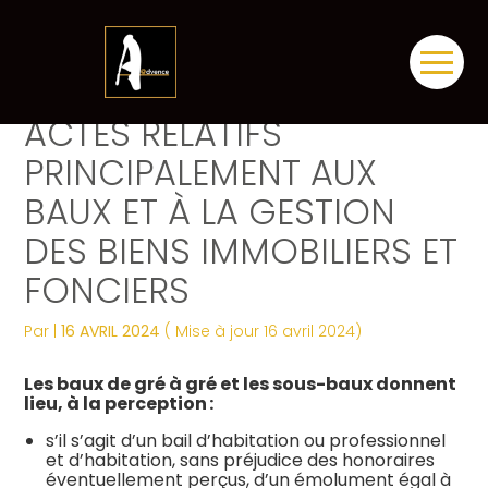
Créer et reprendre une activité
Tous nos services
Piloter votre gestion
Notre ADN
Révélez votre singularité
Aller
TARIFS DES NOTAIRES –
au
contenu
Gérer votre quotidien
Comptabilité
Suivre votre comptabilité
Les dates clés
Les plus du cabinet
ACTES RELATIFS
PRINCIPALEMENT AUX
Piloter votre entreprise
Fiscalité
Gérer vos ressources humaines
Nos engagements
Digitalisation
BAUX ET À LA GESTION
Développer votre entreprise
Social
Dématérialiser vos documents
Notre équipe engagée
La vie du cabinet
DES BIENS IMMOBILIERS ET
FONCIERS
Construire votre patrimoine
Juridique
Confiez votre secrétariat
Nos domaines d’expertise
Nos offres d’emploi
Juridique
Par
|
16 AVRIL 2024
( Mise à jour 16 avril 2024)
Digitalisation
Audit
Nos partenaires
Le processus de recrutement
Les baux de gré à gré et les sous-baux donnent
Gestion Administrative
Postulez dès maintenant
lieu, à la perception :
s’il s’agit d’un bail d’habitation ou professionnel
Veille Juridique
et d’habitation, sans préjudice des honoraires
éventuellement perçus, d’un émolument égal à