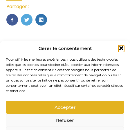
Partager :
FaceBook
Twitter
LinkedIn
Gérer le consentement
Pour offrir les meilleures expériences, nous utilisons des technologies
telles que les cookies pour stocker et/ou accéder aux informations des
appareils. Le fait de consentir à ces technologies nous permettra de
traiter des données telles que le comportement de navigation ou les ID
uniques sur ce site. Le fait de ne pas consentir ou de retirer son
Footer
consentement peut avoir un effet négatif sur certaines caractéristiques
20, rue des Gaudines 78100 – Saint
Principale
et fonctions.
Germain-en-Laye
Accepter
Linkedin
Refuser