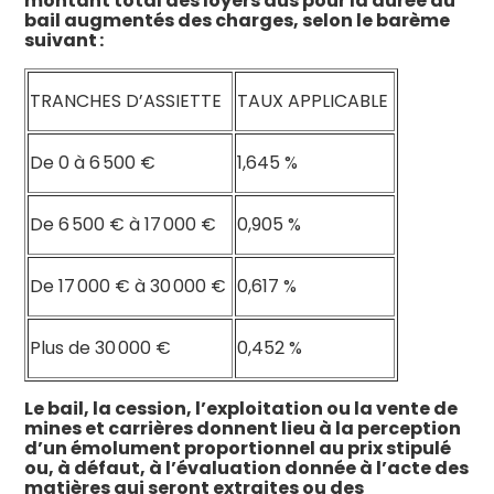
montant total des loyers dus pour la durée du
bail augmentés des charges, selon le barème
suivant :
TRANCHES D’ASSIETTE
TAUX APPLICABLE
De 0 à 6 500 €
1,645 %
De 6 500 € à 17 000 €
0,905 %
De 17 000 € à 30 000 €
0,617 %
Plus de 30 000 €
0,452 %
Le bail, la cession, l’exploitation ou la vente de
mines et carrières donnent lieu à la perception
d’un émolument proportionnel au prix stipulé
ou, à défaut, à l’évaluation donnée à l’acte des
matières qui seront extraites ou des