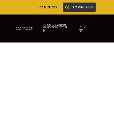
Actualités
CONNEXION
Gestion en ligne
Juridique infogreffe
公認会計事務
アジ
Contact
所
ア
CIÉS – ANNÉE 2023