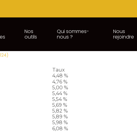
Nos
Qui sommes-
Nous
ces
outils
nous ?
rejoindre
S COMPTES COURANTS D'ASSO
2024)
Taux
4,48 %
4,76 %
5,00 %
5,44 %
5,54 %
5,69 %
5,82 %
5,89 %
5,98 %
6,08 %