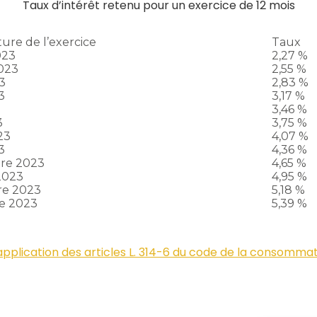
Taux d’intérêt retenu pour un exercice de 12 mois
ure de l’exercice
Taux
023
2,27 %
2023
2,55 %
3
2,83 %
3
3,17 %
3,46 %
3
3,75 %
023
4,07 %
3
4,36 %
re 2023
4,65 %
2023
4,95 %
re 2023
5,18 %
e 2023
5,39 %
’application des articles L. 314-6 du code de la consommat