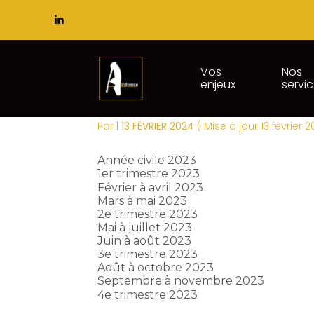
Subheader
Principal
Vos
Nos
enjeux
servi
Aller
TAUX D'INTÉRÊT DE
au
contenu
Par
|
13 FÉVRIER 2024
( Mise à jour 13 février 
Année civile 2023
1er trimestre 2023
Février à avril 2023
Mars à mai 2023
2e trimestre 2023
Mai à juillet 2023
Juin à août 2023
3e trimestre 2023
Août à octobre 2023
Septembre à novembre 2023
4e trimestre 2023