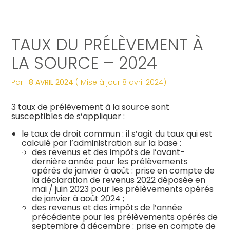
Créer et reprendre une activité
Tous nos services
Piloter votre gestion
Notre ADN
Révélez votre singularité
TAUX DU PRÉLÈVEMENT À
Gérer votre quotidien
Comptabilité
Suivre votre comptabilité
Les dates clés
Les plus du cabinet
LA SOURCE – 2024
Piloter votre entreprise
Fiscalité
Gérer vos ressources humaines
Nos engagements
Digitalisation
Par
|
8 AVRIL 2024
( Mise à jour 8 avril 2024)
Développer votre entreprise
Social
Dématérialiser vos documents
Notre équipe engagée
La vie du cabinet
3 taux de prélèvement à la source sont
susceptibles de s’appliquer :
Construire votre patrimoine
Juridique
Confiez votre secrétariat
Nos domaines d’expertise
Nos offres d’emploi
le taux de droit commun : il s’agit du taux qui est
Juridique
calculé par l’administration sur la base :
des revenus et des impôts de l’avant-
Digitalisation
Audit
Nos partenaires
Le processus de recrutement
dernière année pour les prélèvements
opérés de janvier à août : prise en compte de
la déclaration de revenus 2022 déposée en
Gestion Administrative
Postulez dès maintenant
mai / juin 2023 pour les prélèvements opérés
de janvier à août 2024 ;
des revenus et des impôts de l’année
Veille Juridique
précédente pour les prélèvements opérés de
septembre à décembre : prise en compte de