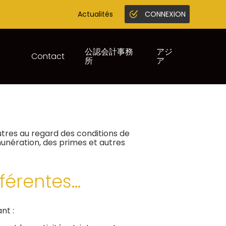
Actualités
CONNEXION
Gestion en ligne
Juridique infogreffe
公認会計事務
アジ
Contact
所
ア
RS) COMME LES
utres au regard des conditions de
munération, des primes et autres
ifférentes…
nt :