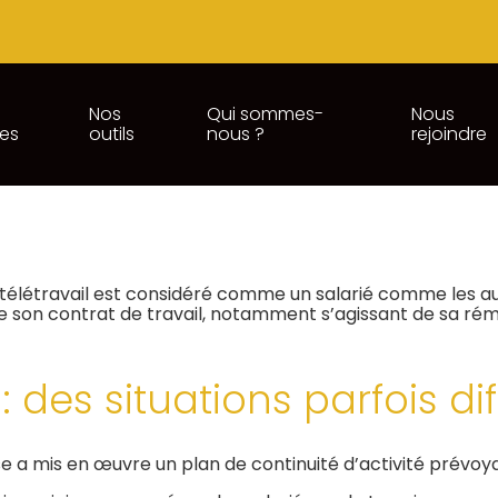
Nos
Qui sommes-
Nous
ces
outils
nous ?
rejoindre
UN TRAVAILLEUR (PAS TOUJOU
du télétravail est considéré comme un salarié comme les a
de son contrat de travail, notamment s’agissant de sa ré
l : des situations parfois d
e a mis en œuvre un plan de continuité d’activité prévoya