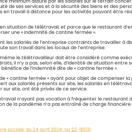
vice minimum assuré par les salariés sur le terrain concer
ité de ses services et à la sécurité des biens et des pers
 en travail à distance pour les activités pouvant être réa
 en situation de télétravail, et parce que le restaurant d
verser une « indemnité de cantine fermée ».
es salariés de l’entreprise contraints de travailler à dis
ute son travail dans les locaux de l’entreprise.
n même le télétravailleur doit être considéré comme exécu
oits, il n’y a pas, selon elle, d’identité de situation entre 
u bénéfice de l’indemnité dite de « cantine fermée ».
té de « cantine fermée » ayant pour objet de compenser la 
ert aux salariés présents sur site, les salariés en télétr
r sur site, ont été privés de ce service.
élétravail n’ayant pas vocation à fréquenter le restaurant 
son de la pandémie n’a pas entraîné de charge financière
e sociale, du 24 avril 2024, no 22-18031