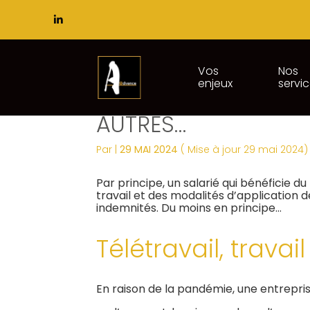
Subheader
Principal
Vos
Nos
enjeux
servi
Aller
TÉLÉTRAVAILLEUR, 
au
contenu
AUTRES…
Par
|
29 MAI 2024
( Mise à jour 29 mai 2024)
Par principe, un salarié qui bénéficie 
travail et des modalités d’application 
indemnités. Du moins en principe…
Télétravail, travai
En raison de la pandémie, une entrepris