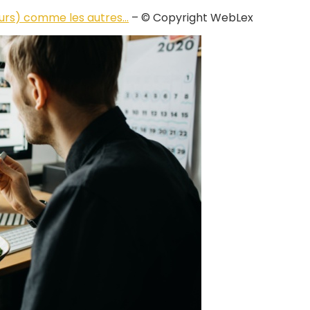
ujours) comme les autres…
– © Copyright WebLex