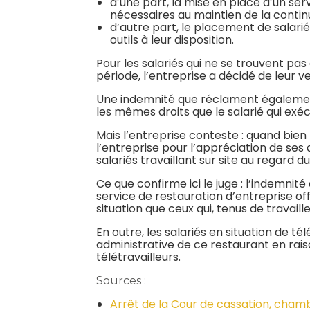
d’une part, la mise en place d’un ser
nécessaires au maintien de la continu
d’autre part, le placement de salariés
outils à leur disposition.
Pour les salariés qui ne se trouvent pas
période, l’entreprise a décidé de leur 
Une indemnité que réclament également l
les mêmes droits que le salarié qui exéc
Mais l’entreprise conteste : quand bie
l’entreprise pour l’appréciation de ses dr
salariés travaillant sur site au regard d
Ce que confirme ici le juge : l’indemni
service de restauration d’entreprise off
situation que ceux qui, tenus de travaille
En outre, les salariés en situation de t
administrative de ce restaurant en rai
télétravailleurs.
Sources :
Arrêt de la Cour de cassation, chambr