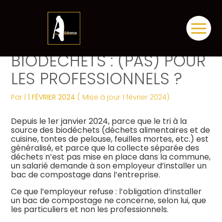
Créer et reprendre une activité
Tous nos services
Piloter votre gestion
Notre ADN
Révélez votre singularité
Aller
TRI À LA SOURCE DES
au
contenu
Gérer votre quotidien
Comptabilité
Suivre votre comptabilité
Les dates clés
Les plus du cabinet
BIODÉCHETS : (PAS) POUR
LES PROFESSIONNELS ?
Piloter votre entreprise
Fiscalité
Gérer vos ressources humaines
Nos engagements
Digitalisation
Par
|
1 FÉVRIER 2024
( Mise à jour 1 février 2024)
Développer votre entreprise
Social
Dématérialiser vos documents
Notre équipe engagée
La vie du cabinet
Depuis le 1er janvier 2024, parce que le tri à la
Construire votre patrimoine
Juridique
Confiez votre secrétariat
Nos domaines d’expertise
Nos offres d’emploi
source des biodéchets (déchets alimentaires et de
Juridique
cuisine, tontes de pelouse, feuilles mortes, etc.) est
généralisé, et parce que la collecte séparée des
Digitalisation
Audit
Nos partenaires
Le processus de recrutement
déchets n’est pas mise en place dans la commune,
un salarié demande à son employeur d’installer un
bac de compostage dans l’entreprise.
Gestion Administrative
Postulez dès maintenant
Ce que l’employeur refuse : l’obligation d’installer
un bac de compostage ne concerne, selon lui, que
Veille Juridique
les particuliers et non les professionnels.