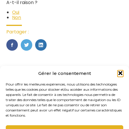
A-t-il raison ?
Oui
Non
Partager :
FaceBook
Twitter
LinkedIn
Gérer le consentement
Pour offrir les meilleures expériences, nous utilisons des technologies
telles que les cookies pour stocker et/ou accéder aux informations des
appareils. Le fait de consentir à ces technologies nous permettra de
traiter des données telles que le comportement de navigation ou les ID
uniques sur ce site. Le fait de ne pas consentir ou de retirer son
Footer
consentement peut avoir un effet négatif sur certaines caractéristiques
20, rue des Gaudines 78100 – Saint
Principale
et fonctions.
Germain-en-Laye